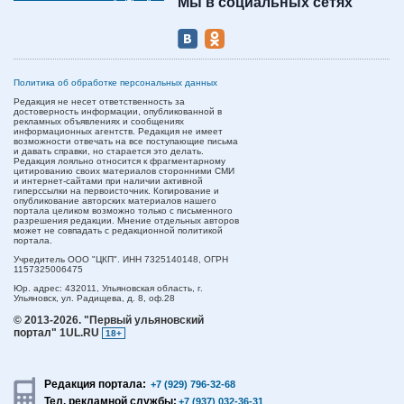
Мы в социальных сетях
Политика об обработке персональных данных
Редакция не несет ответственность за
достоверность информации, опубликованной в
рекламных объявлениях и сообщениях
информационных агентств. Редакция не имеет
возможности отвечать на все поступающие письма
и давать справки, но старается это делать.
Редакция лояльно относится к фрагментарному
цитированию своих материалов сторонними СМИ
и интернет-сайтами при наличии активной
гиперссылки на первоисточник. Копирование и
опубликование авторских материалов нашего
портала целиком возможно только с письменного
разрешения редакции. Мнение отдельных авторов
может не совпадать с редакционной политикой
портала.
Учредитель ООО "ЦКП". ИНН 7325140148, ОГРН
1157325006475
Юр. адрес:
432011,
Ульяновская область,
г.
Ульяновск,
ул. Радищева, д. 8, оф.28
© 2013-2026.
"Первый ульяновский
портал" 1UL.RU
18+
Редакция портала:
+7 (929) 796-32-68
Тел. рекламной службы:
+7 (937) 032-36-31