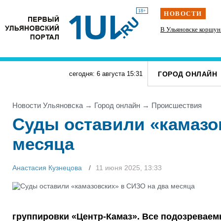
18+
НОВОСТИ
яновской
На ульяновской трассе «Хонда» врезалась в фуру
В Ульяновске коршун 
во время разворота
ГОРОД ОНЛАЙН
сегодня: 6 августа
15
:
31
Новости Ульяновска
→
Город онлайн
→
Проиcшествия
Суды оставили «камазо
месяца
Анастасия Кузнецова
11 июня 2025, 13:33
группировки «Центр-Камаз». Все подозреваем