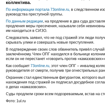
коллектива.
По информации портала 73online.ru,
в следственном изо
руководства преступной группы.
По данным редакции
, на продление в два суда достав
продления меры пресечения, называли себя невиновным
им находиться в СИЗО.
Следователь заявил, что не под стражей эти люди полу
скрывать улики и совершать новые преступления.
В подтверждение своих слов обвинитель привёл случай 
заключённому. Член ОПГ находился в больнице колонии
если он не перестанет «говорить против «камазовских»»
Как сообщает
73online.ru,
этот член ОПГ – инвалид коляс
руководителя от смерти, получив три огнестрельных ра
Охранник стал единственным фигурантом, которого вып
нахождения под стражей он подписал досудебное согла
о делах «камазовских».
Суды продлили сроки всем подозреваемым, встав на ст
Фото: 1ul.ru