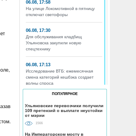
06.08, 17:58
На улице Локомотивной в пятницу
отключат светофоры
06.08, 17:30
ет
Для обслуживания кладбищ
Ульяновска закупили новую
спецтехнику
06.08, 17:13
оле,
Исследование ВТБ: ежемесячная
смена категорий кешбэка создает
волны спроса
ПОПУЛЯРНОЕ
06.08, 17:00
В ульяновской школе №7
Ульяновские перевозчики получили
казав
109 претензий о выплате неустойки
устанавливают «умные» тренажёры с
от мэрии
QR-кодами
стом.
1566
06.08, 16:22
На Императорском мосту в