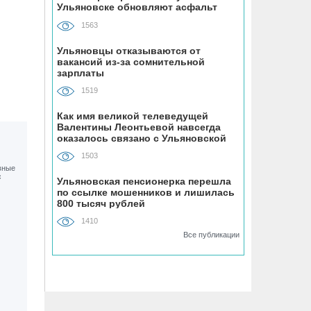
Ульяновске обновляют асфальт
В Ульяновске на месяц перекрыли
участок улицы Ефремова
1563
Ульяновцы отказываются от
06.08, 15:59
вакансий из-за сомнительной
зарплаты
На здании травмпункта в Ульяновске
появилась мемориальная доска в
1519
честь Рылеева
Как имя великой телеведущей
Валентины Леонтьевой навсегда
06.08, 15:29
оказалось связано с Ульяновской
областью
Прокурор Теребунов нашёл
1503
нарушения в ульяновской колонии
№8
Ульяновская пенсионерка перешла
по ссылке мошенников и лишилась
800 тысяч рублей
06.08, 15:17
1410
ВТБ: объем выдачи ипотеки в России
Все публикации
вырос на 38%
06.08, 15:00
О решении уволиться заранее
сообщают работодателям 73%