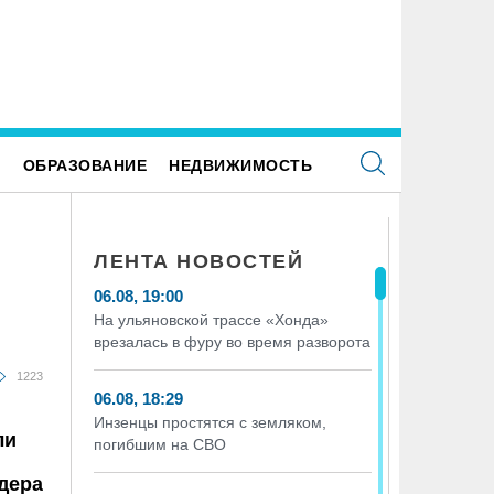
селе Берёзовка на Волге утонул мужчина
Ракетная опасность продержалас
области почти полчаса
Е
ОБРАЗОВАНИЕ
НЕДВИЖИМОСТЬ
ЛЕНТА НОВОСТЕЙ
06.08, 19:00
На ульяновской трассе «Хонда»
врезалась в фуру во время разворота
1223
06.08, 18:29
Инзенцы простятся с земляком,
ли
погибшим на СВО
дера