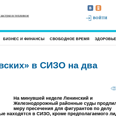
застрял в тепловозе
Жительницу Заволжья ограбил новый знакомый,
В 
ВОЙТИ
провожавший её домой после посиделок у
подруги
БИЗНЕС И ФИНАНСЫ
СВОБОДНОЕ ВРЕМЯ
ЗДОРОВЬ
вских» в СИЗО на два
На минувшей неделе Ленинский и
Железнодорожный районные суды продли
меру пресечения для фигурантов по делу
ые находятся в СИЗО, кроме предполагаемого ли