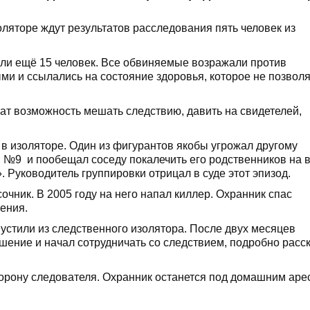
ляторе ждут результатов расследования пять человек из
ляли ещё 15 человек. Все обвиняемые возражали против
и и ссылались на состояние здоровья, которое не позволя
чат возможность мешать следствию, давить на свидетелей,
в изоляторе. Один из фигурантов якобы угрожал другому
 №9 и пообещал соседу покалечить его родственников на в
. Руководитель группировки отрицал в суде этот эпизод.
очник. В 2005 году на него напал киллер. Охранник спас
нения.
устили из следственного изолятора. После двух месяцев
шение и начал сотрудничать со следствием, подробно расс
орону следователя. Охранник останется под домашним аре