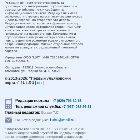
Редакция не несет ответственность за
достоверность информации, опубликованной в
рекламных объявлениях и сообщениях
информационных агентств. Редакция не имеет
возможности отвечать на все поступающие письма
и давать справки, но старается это делать.
Редакция лояльно относится к фрагментарному
цитированию своих материалов сторонними СМИ
и интернет-сайтами при наличии активной
гиперссылки на первоисточник. Копирование и
опубликование авторских материалов нашего
портала целиком возможно только с письменного
разрешения редакции. Мнение отдельных авторов
может не совпадать с редакционной политикой
портала.
Учредитель ООО "ЦКП". ИНН 7325140148, ОГРН
1157325006475
Юр. адрес:
432011,
Ульяновская область,
г.
Ульяновск,
ул. Радищева, д. 8, оф.28
© 2013-2026.
"Первый ульяновский
портал" 1UL.RU
18+
Редакция портала:
+7 (929) 796-32-68
Тел. рекламной службы:
+7 (937) 032-36-31
Главный редактор:
Богдан Т.С.
1ulru@mail.ru
Пишите в редакцию:
Свидетельство ЭЛ № ФС 77 – 68081 от 21.12.2016
выдано Федеральной службой по надзору в сфере
связи, информационных технологий и массовых