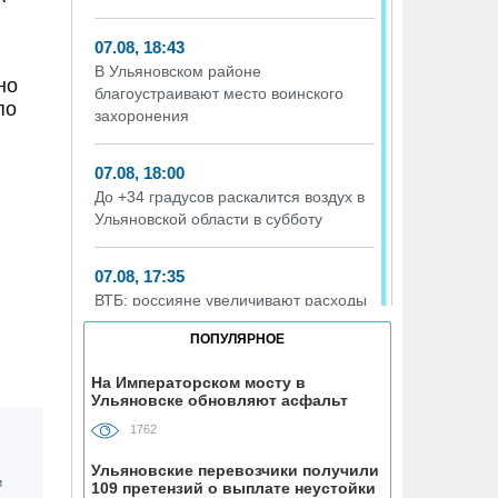
07.08, 18:43
В Ульяновском районе
но
благоустраивают место воинского
по
захоронения
07.08, 18:00
До +34 градусов раскалится воздух в
Ульяновской области в субботу
07.08, 17:35
ВТБ: россияне увеличивают расходы
на спорт и здоровый образ жизни
ПОПУЛЯРНОЕ
07.08, 17:35
На Императорском мосту в
Ульяновске обновляют асфальт
В Чердаклинском районе в ДТП
попал 14-летний подросток
1762
Ульяновские перевозчики получили
07.08, 17:00
109 претензий о выплате неустойки