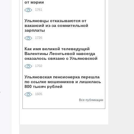
от мэрии
«Ульяновскэнерго» передали под
управление нового лидера из
1761
Чувашии
Ульяновцы отказываются от
вакансий из-за сомнительной
07.08, 16:25
зарплаты
Ульяновец отдал мошенникам почти
1726
миллион рублей, думая, что покупает
машину из Европы
Как имя великой телеведущей
Валентины Леонтьевой навсегда
оказалось связано с Ульяновской
областью
07.08, 16:00
1702
УАЗ сделает гламурный внедорожник
для ведущей Первого канала
Ульяновская пенсионерка перешла
по ссылке мошенников и лишилась
800 тысяч рублей
07.08, 15:25
1605
На Центральном пляже Ульяновска
Все публикации
асфальтируют дорожку к большому
бассейну
07.08, 15:00
Техникумы и колледжи Ульяновской