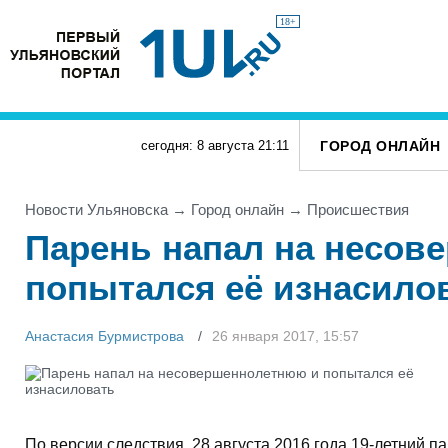
18+
ГОРОД ОНЛАЙН
сегодня: 8 августа
21
:
11
Новости Ульяновска
→
Город онлайн
→
Проиcшествия
Парень напал на несов
попытался её изнасило
Анастасия Бурмистрова
26 января 2017, 15:57
По версии следствия, 28 августа 2016 года 19-летний п