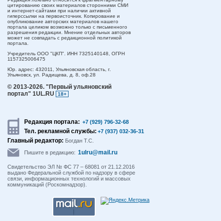
цитированию своих материалов сторонними СМИ
и интернет-сайтами при наличии активной
гиперссылки на первоисточник. Копирование и
опубликование авторских материалов нашего
портала целиком возможно только с письменного
разрешения редакции. Мнение отдельных авторов
может не совпадать с редакционной политикой
портала.
Учредитель ООО "ЦКП". ИНН 7325140148, ОГРН
1157325006475
Юр. адрес:
432011,
Ульяновская область,
г.
Ульяновск,
ул. Радищева, д. 8, оф.28
© 2013-2026.
"Первый ульяновский
портал" 1UL.RU
18+
Редакция портала:
+7 (929) 796-32-68
Тел. рекламной службы:
+7 (937) 032-36-31
Главный редактор:
Богдан Т.С.
1ulru@mail.ru
Пишите в редакцию:
Свидетельство ЭЛ № ФС 77 – 68081 от 21.12.2016
выдано Федеральной службой по надзору в сфере
связи, информационных технологий и массовых
коммуникаций (Роскомнадзор).