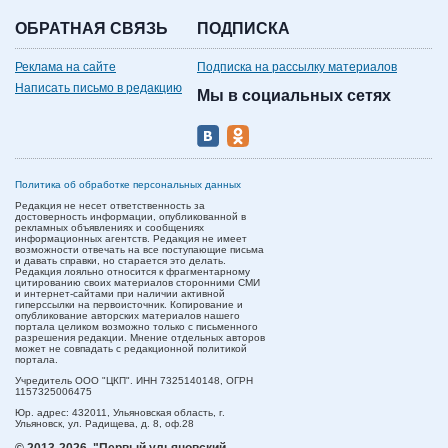
ОБРАТНАЯ СВЯЗЬ
ПОДПИСКА
Реклама на сайте
Подписка на рассылку материалов
Написать письмо в редакцию
Мы в социальных сетях
Политика об обработке персональных данных
Редакция не несет ответственность за
достоверность информации, опубликованной в
рекламных объявлениях и сообщениях
информационных агентств. Редакция не имеет
возможности отвечать на все поступающие письма
и давать справки, но старается это делать.
Редакция лояльно относится к фрагментарному
цитированию своих материалов сторонними СМИ
и интернет-сайтами при наличии активной
гиперссылки на первоисточник. Копирование и
опубликование авторских материалов нашего
портала целиком возможно только с письменного
разрешения редакции. Мнение отдельных авторов
может не совпадать с редакционной политикой
портала.
Учредитель ООО "ЦКП". ИНН 7325140148, ОГРН
1157325006475
Юр. адрес:
432011,
Ульяновская область,
г.
Ульяновск,
ул. Радищева, д. 8, оф.28