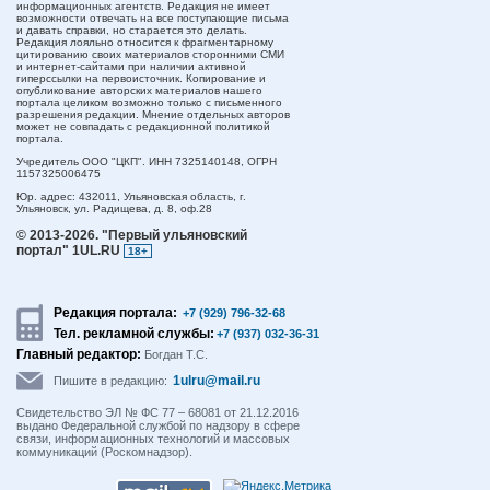
информационных агентств. Редакция не имеет
возможности отвечать на все поступающие письма
и давать справки, но старается это делать.
Редакция лояльно относится к фрагментарному
цитированию своих материалов сторонними СМИ
и интернет-сайтами при наличии активной
гиперссылки на первоисточник. Копирование и
опубликование авторских материалов нашего
портала целиком возможно только с письменного
разрешения редакции. Мнение отдельных авторов
может не совпадать с редакционной политикой
портала.
Учредитель ООО "ЦКП". ИНН 7325140148, ОГРН
1157325006475
Юр. адрес:
432011,
Ульяновская область,
г.
Ульяновск,
ул. Радищева, д. 8, оф.28
© 2013-2026.
"Первый ульяновский
портал" 1UL.RU
18+
Редакция портала:
+7 (929) 796-32-68
Тел. рекламной службы:
+7 (937) 032-36-31
Главный редактор:
Богдан Т.С.
1ulru@mail.ru
Пишите в редакцию:
Свидетельство ЭЛ № ФС 77 – 68081 от 21.12.2016
выдано Федеральной службой по надзору в сфере
связи, информационных технологий и массовых
коммуникаций (Роскомнадзор).