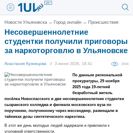
18+
Новости Ульяновска
→
Город онлайн
→
Проиcшествия
Несовершеннолетние
студентки получили приговоры
за наркоторговлю в Ульяновске
Анастасия Кузнецова
3 июня 2026, 18:41
2544
По данным региональной
прокуратуры, 29 ноября
2025 года 19-летний
безработный житель
посёлка Новоспасского и две несовершеннолетние студентки
сызранского колледжа и филиала московского вуза по
поручению, полученному через мессенджер, размещали в
тайниках дозы синтетического наркотика.
В этот же день молодых людей задержали и привлекли к
уголовной ответственности.