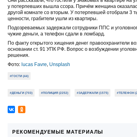
Они рассказали, что гостили у знакомых в квартире на
у потерпевших вышла ссора. Причём женщина оказалас
другой комнате со вторым. У потерпевшей отобрали 3 ты
ценности, грабители ушли из квартиры.
Подозреваемых задержали сотрудники ППС и уголовног
чужие деньги, а телефон сдали в ломбард.
По факту открытого хищения денег правоохранители во
основании ст. 91 УПК РФ. Вопрос о возбуждении уголов
решения.
Фото:
lucas Favre
,
Unsplash
#ГОСТИ (44)
#ДЕНЬГИ (703)
#ПОЛИЦИЯ (2252)
#ЗАДЕРЖАЛИ (1575)
#ТЕЛЕФОН (2
РЕКОМЕНДУЕМЫЕ МАТЕРИАЛЫ