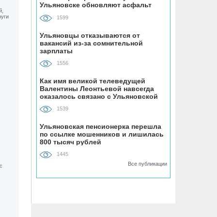
Ульяновске обновляют асфальт
устанавливают «умные» тренажёры с
QR-кодами
1599
Ульяновцы отказываются от
06.08, 16:22
вакансий из-за сомнительной
зарплаты
В Ульяновске на месяц перекрыли
участок улицы Ефремова
1556
Как имя великой телеведущей
06.08, 15:59
Валентины Леонтьевой навсегда
На здании травмпункта в Ульяновске
оказалось связано с Ульяновской
областью
появилась мемориальная доска в
1539
честь Рылеева
Ульяновская пенсионерка перешла
по ссылке мошенников и лишилась
06.08, 15:29
800 тысяч рублей
Прокурор Теребунов нашёл
1445
нарушения в ульяновской колонии
Все публикации
№8
06.08, 15:17
ВТБ: объем выдачи ипотеки в России
вырос на 38%