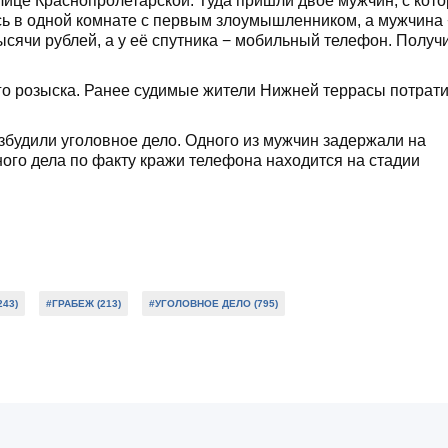
 улице Краснопролетарской. Туда пришли двое мужчин, с кот
ь в одной комнате с первым злоумышленником, а мужчина
сячи рублей, а у её спутника
−
мобильный телефон. Получ
о розыска. Ранее судимые жители Нижней террасы потрат
збудили уголовное дело. Одного из мужчин задержали на
ного дела по факту кражи телефона находится на стадии
43)
#ГРАБЕЖ (213)
#УГОЛОВНОЕ ДЕЛО (795)