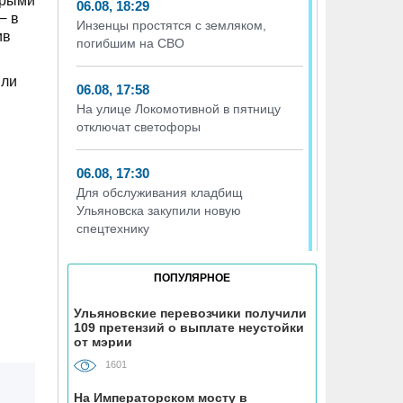
орыми
06.08, 18:29
−
в
Инзенцы простятся с земляком,
ив
погибшим на СВО
или
06.08, 17:58
На улице Локомотивной в пятницу
отключат светофоры
06.08, 17:30
Для обслуживания кладбищ
Ульяновска закупили новую
спецтехнику
06.08, 17:13
ПОПУЛЯРНОЕ
Исследование ВТБ: ежемесячная
смена категорий кешбэка создает
Ульяновские перевозчики получили
109 претензий о выплате неустойки
волны спроса
от мэрии
1601
06.08, 17:00
В ульяновской школе №7
На Императорском мосту в