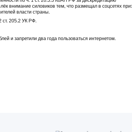
енности по ч. 1 ст. 20.3.3 КоАП РФ за дискредитацию
лёк внимание силовиков тем, что размещал в соцсетях пр
ителей власти страны.
ст. 205.2 УК РФ.
лей и запретили два года пользоваться интернетом.