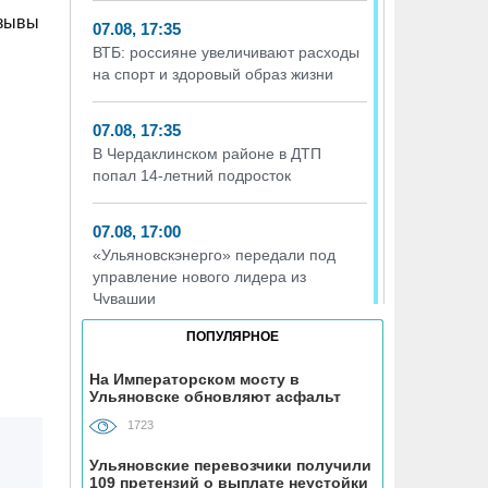
изывы
07.08, 17:35
ВТБ: россияне увеличивают расходы
на спорт и здоровый образ жизни
07.08, 17:35
В Чердаклинском районе в ДТП
попал 14-летний подросток
07.08, 17:00
«Ульяновскэнерго» передали под
управление нового лидера из
Чувашии
ПОПУЛЯРНОЕ
07.08, 16:25
Ульяновец отдал мошенникам почти
На Императорском мосту в
Ульяновске обновляют асфальт
миллион рублей, думая, что покупает
машину из Европы
1723
Ульяновские перевозчики получили
07.08, 16:00
109 претензий о выплате неустойки