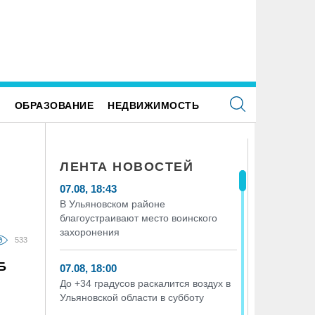
Б: россияне увеличивают расходы на спорт и
«Ульяновскэнерго» передали по
оровый образ жизни
нового лидера из Чувашии
Е
ОБРАЗОВАНИЕ
НЕДВИЖИМОСТЬ
ЛЕНТА НОВОСТЕЙ
07.08, 18:43
В Ульяновском районе
благоустраивают место воинского
захоронения
533
Б
07.08, 18:00
До +34 градусов раскалится воздух в
Ульяновской области в субботу