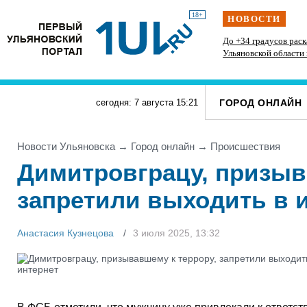
18+
НОВОСТИ
ление
В Ульяновском районе благоустраивают место
До +34 градусов раск
воинского захоронения
Ульяновской области 
ГОРОД ОНЛАЙН
сегодня: 7 августа
15
:
21
Новости Ульяновска
→
Город онлайн
→
Проиcшествия
Димитровграцу, призыв
запретили выходить в 
Анастасия Кузнецова
3 июля 2025, 13:32