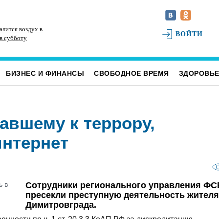
алится воздух в
В Чердаклинском районе в ДТП попал 14-летний
ВТ
ВОЙТИ
в субботу
подросток
зд
БИЗНЕС И ФИНАНСЫ
СВОБОДНОЕ ВРЕМЯ
ЗДОРОВЬ
авшему к террору,
интернет
Сотрудники регионального управления ФС
пресекли преступную деятельность жителя
Димитровграда.