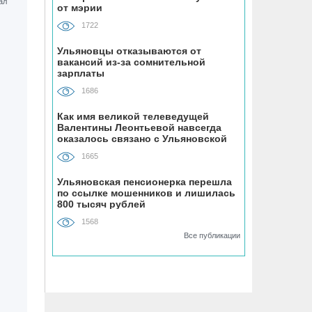
от мэрии
УАЗ сделает гламурный внедорожник
для ведущей Первого канала
1722
Ульяновцы отказываются от
07.08, 15:25
вакансий из-за сомнительной
зарплаты
На Центральном пляже Ульяновска
асфальтируют дорожку к большому
1686
бассейну
Как имя великой телеведущей
Валентины Леонтьевой навсегда
07.08, 15:00
оказалось связано с Ульяновской
областью
Техникумы и колледжи Ульяновской
1665
области готовят к новому учебному
году
Ульяновская пенсионерка перешла
по ссылке мошенников и лишилась
800 тысяч рублей
07.08, 14:49
1568
В Ульяновске запустят мобильный
Все публикации
пункт вакцинации домашних
животных от бешенства
07.08, 14:18
Расширяют до четырёх полос.