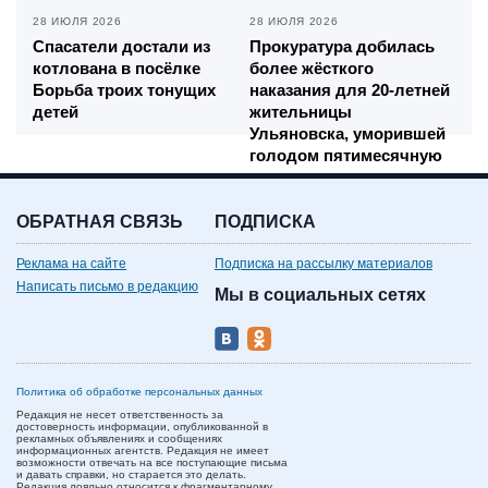
28 ИЮЛЯ 2026
28 ИЮЛЯ 2026
Спасатели достали из
Прокуратура добилась
котлована в посёлке
более жёсткого
Борьба троих тонущих
наказания для 20-летней
детей
жительницы
Ульяновска, уморившей
голодом пятимесячную
дочь
ОБРАТНАЯ СВЯЗЬ
ПОДПИСКА
Реклама на сайте
Подписка на рассылку материалов
Написать письмо в редакцию
Мы в социальных сетях
Политика об обработке персональных данных
Редакция не несет ответственность за
достоверность информации, опубликованной в
рекламных объявлениях и сообщениях
информационных агентств. Редакция не имеет
возможности отвечать на все поступающие письма
и давать справки, но старается это делать.
Редакция лояльно относится к фрагментарному