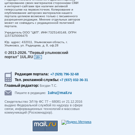
цитированию своих материалов сторонними СМИ
и интернет-сайтами при наличии активной
гиперссылки на первоисточник. Копирование и
опубликование авторских материалов нашего
портала целиком возможно только с письменного
разрешения редакции. Мнение отдельных авторов
может не совпадать с редакционной политикой
портала.
Учредитель ООО "ЦКП". ИНН 7325140148, ОГРН
1157325006475
Юр. адрес:
432011,
Ульяновская область,
г.
Ульяновск,
ул. Радищева, д. 8, оф.28
© 2013-2026.
"Первый ульяновский
портал" 1UL.RU
18+
Редакция портала:
+7 (929) 796-32-68
Тел. рекламной службы:
+7 (937) 032-36-31
Главный редактор:
Богдан Т.С.
1ulru@mail.ru
Пишите в редакцию:
Свидетельство ЭЛ № ФС 77 – 68081 от 21.12.2016
выдано Федеральной службой по надзору в сфере
связи, информационных технологий и массовых
коммуникаций (Роскомнадзор).