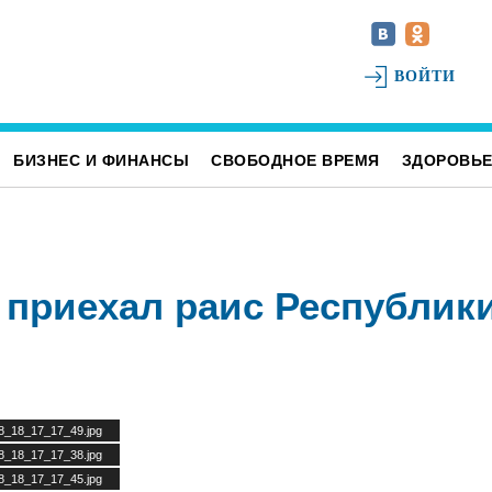
ВОЙТИ
БИЗНЕС И ФИНАНСЫ
СВОБОДНОЕ ВРЕМЯ
ЗДОРОВЬ
 приехал раис Республик
08_18_17_17_49.jpg
08_18_17_17_38.jpg
08_18_17_17_45.jpg