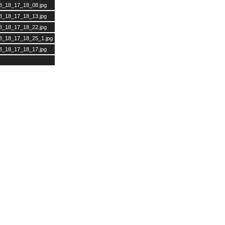
08_18_17_18_08.jpg
08_18_17_18_13.jpg
08_18_17_18_22.jpg
08_18_17_18_25_1.jpg
08_18_17_18_17.jpg