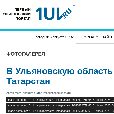
18+
ГОРОД ОНЛАЙН
сегодня: 6 августа
01
:
32
ФОТОГАЛЕРЕЯ
В Ульяновскую область
Татарстан
Автор фото: правительство Ульяновской области
Image not found: //1ul.ru/upload/resize_image/main_2/140621/65_65_5_photo_2023_
Image not found: //1ul.ru/upload/resize_image/main_2/140622/65_65_5_photo_2023_
Image not found: //1ul.ru/upload/resize_image/main_2/140623/65_65_5_photo_2023_