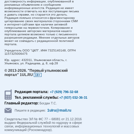
достоверность информации, опубликованной в
рекламных объявлениях и сообщениях
информационных агентств. Редакция не имеет
возможности отвечать на все поступающие письма
и давать справки, но старается это делать.
Редакция лояльно относится к фрагментарному
цитированию своих материалов сторонними СМИ
и интернет-сайтами при наличии активной
гиперссылки на первоисточник. Копирование и
опубликование авторских материалов нашего
портала целиком возможно только с письменного
разрешения редакции. Мнение отдельных авторов
может не совпадать с редакционной политикой
портала.
Учредитель ООО "ЦКП". ИНН 7325140148, ОГРН
1157325006475
Юр. адрес:
432011,
Ульяновская область,
г.
Ульяновск,
ул. Радищева, д. 8, оф.28
© 2013-2026.
"Первый ульяновский
портал" 1UL.RU
18+
Редакция портала:
+7 (929) 796-32-68
Тел. рекламной службы:
+7 (937) 032-36-31
Главный редактор:
Богдан Т.С.
1ulru@mail.ru
Пишите в редакцию:
Свидетельство ЭЛ № ФС 77 – 68081 от 21.12.2016
выдано Федеральной службой по надзору в сфере
связи, информационных технологий и массовых
коммуникаций (Роскомнадзор).