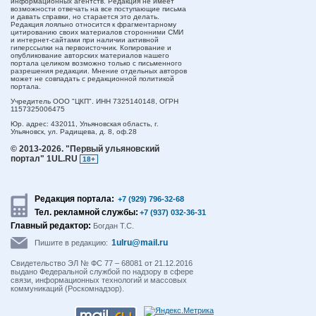
информационных агентств. Редакция не имеет
возможности отвечать на все поступающие письма
и давать справки, но старается это делать.
Редакция лояльно относится к фрагментарному
цитированию своих материалов сторонними СМИ
и интернет-сайтами при наличии активной
гиперссылки на первоисточник. Копирование и
опубликование авторских материалов нашего
портала целиком возможно только с письменного
разрешения редакции. Мнение отдельных авторов
может не совпадать с редакционной политикой
портала.
Учредитель ООО "ЦКП". ИНН 7325140148, ОГРН
1157325006475
Юр. адрес:
432011,
Ульяновская область,
г.
Ульяновск,
ул. Радищева, д. 8, оф.28
© 2013-2026.
"Первый ульяновский
портал" 1UL.RU
18+
Редакция портала:
+7 (929) 796-32-68
Тел. рекламной службы:
+7 (937) 032-36-31
Главный редактор:
Богдан Т.С.
1ulru@mail.ru
Пишите в редакцию:
Свидетельство ЭЛ № ФС 77 – 68081 от 21.12.2016
выдано Федеральной службой по надзору в сфере
связи, информационных технологий и массовых
коммуникаций (Роскомнадзор).