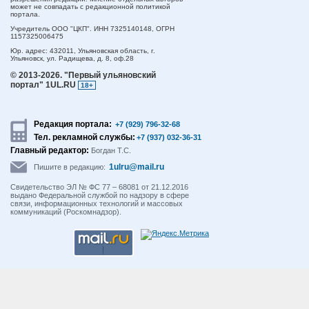
может не совпадать с редакционной политикой
портала.
Учредитель ООО "ЦКП". ИНН 7325140148, ОГРН
1157325006475
Юр. адрес:
432011,
Ульяновская область,
г.
Ульяновск,
ул. Радищева, д. 8, оф.28
© 2013-2026.
"Первый ульяновский
портал" 1UL.RU
18+
Редакция портала:
+7 (929) 796-32-68
Тел. рекламной службы:
+7 (937) 032-36-31
Главный редактор:
Богдан Т.С.
1ulru@mail.ru
Пишите в редакцию:
Свидетельство ЭЛ № ФС 77 – 68081 от 21.12.2016
выдано Федеральной службой по надзору в сфере
связи, информационных технологий и массовых
коммуникаций (Роскомнадзор).