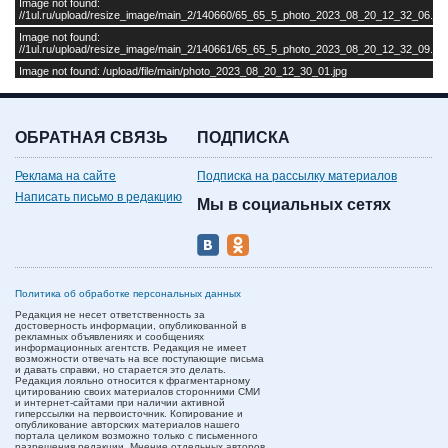
Image not found:
//1ul.ru/upload/resize_image/main_2/140660/65_65_5_photo_2023_08_20_12_32_06.jpg
Image not found:
//1ul.ru/upload/resize_image/main_2/140661/65_65_5_photo_2023_08_20_12_32_09.jpg
Image not found: /upload/file/main/photo_2023_08_20_12_30_01.jpg
ОБРАТНАЯ СВЯЗЬ
ПОДПИСКА
Реклама на сайте
Подписка на рассылку материалов
Написать письмо в редакцию
Мы в социальных сетях
Политика об обработке персональных данных
Редакция не несет ответственность за
достоверность информации, опубликованной в
рекламных объявлениях и сообщениях
информационных агентств. Редакция не имеет
возможности отвечать на все поступающие письма
и давать справки, но старается это делать.
Редакция лояльно относится к фрагментарному
цитированию своих материалов сторонними СМИ
и интернет-сайтами при наличии активной
гиперссылки на первоисточник. Копирование и
опубликование авторских материалов нашего
портала целиком возможно только с письменного
разрешения редакции. Мнение отдельных авторов