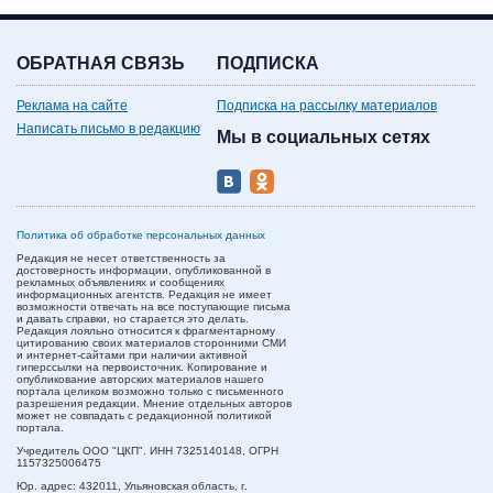
ОБРАТНАЯ СВЯЗЬ
ПОДПИСКА
Реклама на сайте
Подписка на рассылку материалов
Написать письмо в редакцию
Мы в социальных сетях
Политика об обработке персональных данных
Редакция не несет ответственность за
достоверность информации, опубликованной в
рекламных объявлениях и сообщениях
информационных агентств. Редакция не имеет
возможности отвечать на все поступающие письма
и давать справки, но старается это делать.
Редакция лояльно относится к фрагментарному
цитированию своих материалов сторонними СМИ
и интернет-сайтами при наличии активной
гиперссылки на первоисточник. Копирование и
опубликование авторских материалов нашего
портала целиком возможно только с письменного
разрешения редакции. Мнение отдельных авторов
может не совпадать с редакционной политикой
портала.
Учредитель ООО "ЦКП". ИНН 7325140148, ОГРН
1157325006475
Юр. адрес:
432011,
Ульяновская область,
г.