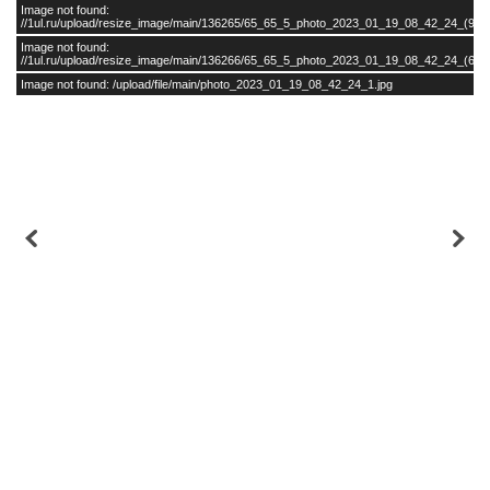
Image not found:
//1ul.ru/upload/resize_image/main/136265/65_65_5_photo_2023_01_19_08_42_24_(9).j
Image not found:
//1ul.ru/upload/resize_image/main/136266/65_65_5_photo_2023_01_19_08_42_24_(6).j
Image not found: /upload/file/main/photo_2023_01_19_08_42_24_1.jpg