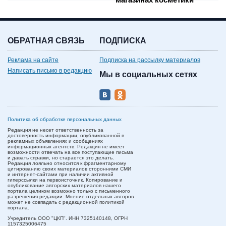
ОБРАТНАЯ СВЯЗЬ
ПОДПИСКА
Реклама на сайте
Подписка на рассылку материалов
Написать письмо в редакцию
Мы в социальных сетях
Политика об обработке персональных данных
Редакция не несет ответственность за
достоверность информации, опубликованной в
рекламных объявлениях и сообщениях
информационных агентств. Редакция не имеет
возможности отвечать на все поступающие письма
и давать справки, но старается это делать.
Редакция лояльно относится к фрагментарному
цитированию своих материалов сторонними СМИ
и интернет-сайтами при наличии активной
гиперссылки на первоисточник. Копирование и
опубликование авторских материалов нашего
портала целиком возможно только с письменного
разрешения редакции. Мнение отдельных авторов
может не совпадать с редакционной политикой
портала.
Учредитель ООО "ЦКП". ИНН 7325140148, ОГРН
1157325006475