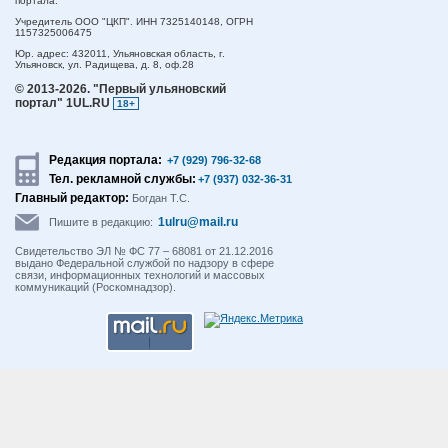
портала.
Учредитель ООО "ЦКП". ИНН 7325140148, ОГРН
1157325006475
Юр. адрес:
432011,
Ульяновская область,
г.
Ульяновск,
ул. Радищева, д. 8, оф.28
© 2013-2026.
"Первый ульяновский
портал" 1UL.RU
18+
Редакция портала:
+7 (929) 796-32-68
Тел. рекламной службы:
+7 (937) 032-36-31
Главный редактор:
Богдан Т.С.
1ulru@mail.ru
Пишите в редакцию:
Свидетельство ЭЛ № ФС 77 – 68081 от 21.12.2016
выдано Федеральной службой по надзору в сфере
связи, информационных технологий и массовых
коммуникаций (Роскомнадзор).