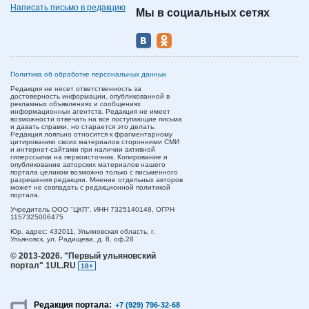
Написать письмо в редакцию
Мы в социальных сетях
Политика об обработке персональных данных
Редакция не несет ответственность за
достоверность информации, опубликованной в
рекламных объявлениях и сообщениях
информационных агентств. Редакция не имеет
возможности отвечать на все поступающие письма
и давать справки, но старается это делать.
Редакция лояльно относится к фрагментарному
цитированию своих материалов сторонними СМИ
и интернет-сайтами при наличии активной
гиперссылки на первоисточник. Копирование и
опубликование авторских материалов нашего
портала целиком возможно только с письменного
разрешения редакции. Мнение отдельных авторов
может не совпадать с редакционной политикой
портала.
Учредитель ООО "ЦКП". ИНН 7325140148, ОГРН
1157325006475
Юр. адрес:
432011,
Ульяновская область,
г.
Ульяновск,
ул. Радищева, д. 8, оф.28
© 2013-2026.
"Первый ульяновский
портал" 1UL.RU
18+
Редакция портала:
+7 (929) 796-32-68