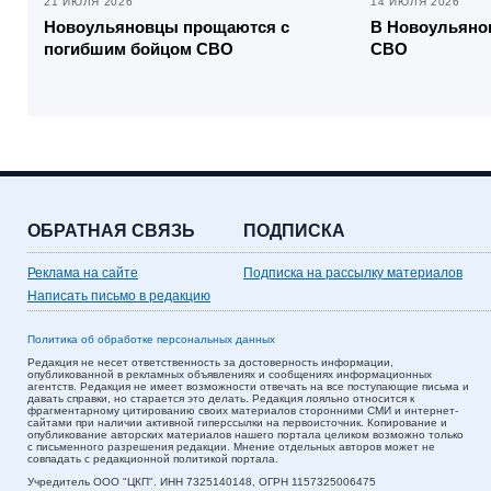
21 ИЮЛЯ 2026
14 ИЮЛЯ 2026
Новоульяновцы прощаются с
В Новоульяно
погибшим бойцом СВО
СВО
ОБРАТНАЯ СВЯЗЬ
ПОДПИСКА
Реклама на сайте
Подписка на рассылку материалов
Написать письмо в редакцию
Политика об обработке персональных данных
Редакция не несет ответственность за достоверность информации,
опубликованной в рекламных объявлениях и сообщениях информационных
агентств. Редакция не имеет возможности отвечать на все поступающие письма и
давать справки, но старается это делать. Редакция лояльно относится к
фрагментарному цитированию своих материалов сторонними СМИ и интернет-
сайтами при наличии активной гиперссылки на первоисточник. Копирование и
опубликование авторских материалов нашего портала целиком возможно только
с письменного разрешения редакции. Мнение отдельных авторов может не
совпадать с редакционной политикой портала.
Учредитель ООО "ЦКП". ИНН 7325140148, ОГРН 1157325006475