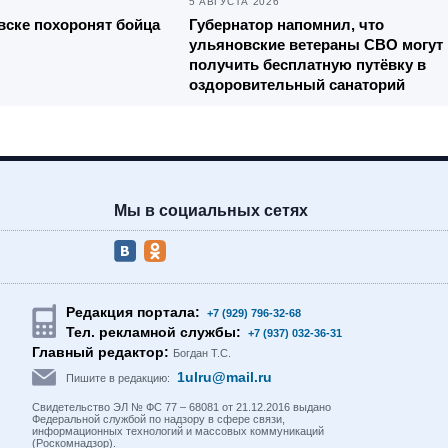
5 АВГУСТА 2026
вске похоронят бойца
Губернатор напомнил, что
ульяновские ветераны СВО могут
получить бесплатную путёвку в
оздоровительный санаторий
Мы в социальных сетях
Редакция портала:
+7 (929) 796-32-68
Тел. рекламной службы:
+7 (937) 032-36-31
Главный редактор:
Богдан Т.С.
1ulru@mail.ru
Пишите в редакцию:
Свидетельство ЭЛ № ФС 77 – 68081 от 21.12.2016 выдано
Федеральной службой по надзору в сфере связи,
информационных технологий и массовых коммуникаций
(Роскомнадзор).