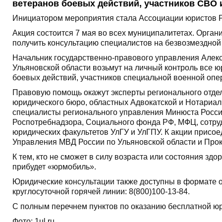
ветеранов боевых действий, участников СВО и
Инициатором мероприятия стала Ассоциации юристов Ро
Акция состоится 7 мая во всех муниципалитетах. Орган
получить консультацию специалистов на безвозмездной
Начальник государственно-правового управления Алек
Ульяновской области возьмут на личный контроль все 
боевых действий, участников специальной военной опер
Правовую помощь окажут эксперты регионального отде
юридического бюро, областных Адвокатской и Нотариаль
специалисты регионального управления Минюста Росси
Роспотребнадзора, Социального фонда РФ, МФЦ, сотру
юридических факультетов УлГУ и УлГПУ. К акции присо
Управления МВД России по Ульяновской области и Прок
К тем, кто не сможет в силу возраста или состояния зд
прибудет «юрмобиль».
Юридические консультации также доступны в формате 
круглосуточной горячей линии: 8(800)100-13-84.
С полным перечнем пунктов по оказанию бесплатной 
Фото: 1ul.ru