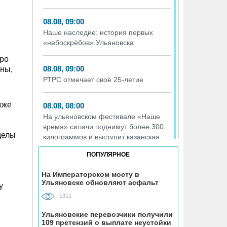
08.08, 09:00
Наше наследие: история первых
«небоскрёбов» Ульяновска
юро
08.08, 09:00
йны,
РТРС отмечает своё 25-летие
кже
08.08, 08:00
На ульяновском фестивале «Наше
время» силачи поднимут более 300
делы
килограммов и выступит казанская
группа «Мураками»
ПОПУЛЯРНОЕ
07.08, 19:56
На Императорском мосту в
Ульяновске обновляют асфальт
На участке проспекта Гая в
у
Ульяновске запретили остановку
1911
транспорта
Ульяновские перевозчики получили
109 претензий о выплате неустойки