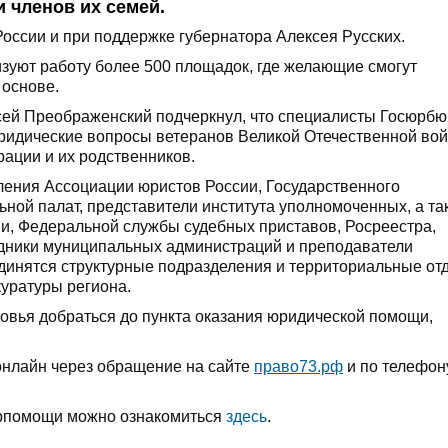
 членов их семей.
ссии и при поддержке губернатора Алексея Русских.
изуют работу более 500 площадок, где желающие смогут
 основе.
сей Преображенский подчеркнул, что специалисты Госюрб
юридические вопросы ветеранов Великой Отечественной во
ации и их родственников.
ления Ассоциации юристов России, Государственного
ной палат, представители института уполномоченных, а та
и, Федеральной службы судебных приставов, Росреестра,
дники муниципальных администраций и преподаватели
единятся структурные подразделения и территориальные от
уратуры региона.
оровья добраться до пункта оказания юридической помощи,
онлайн через обращение на сайте
право73.рф
и по телефон
юрпомощи можно ознакомиться
здесь
.