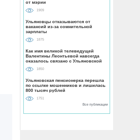
07.08, 19:30
от мэрии
В «Молодёжном» парке Ульяновска
1909
открыли новую баскетбольную
площадку
Ульяновцы отказываются от
вакансий из-за сомнительной
зарплаты
07.08, 18:43
1875
В Ульяновском районе
благоустраивают место воинского
Как имя великой телеведущей
Валентины Леонтьевой навсегда
захоронения
оказалось связано с Ульяновской
областью
1850
07.08, 18:00
До +34 градусов раскалится воздух в
Ульяновская пенсионерка перешла
по ссылке мошенников и лишилась
Ульяновской области в субботу
800 тысяч рублей
1751
07.08, 17:35
Все публикации
ВТБ: россияне увеличивают расходы
на спорт и здоровый образ жизни
07.08, 17:35
В Чердаклинском районе в ДТП