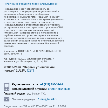
Политика об обработке персональных данных
Редакция не несет ответственность за
достоверность информации, опубликованной в
рекламных объявлениях и сообщениях
информационных агентств. Редакция не имеет
возможности отвечать на все поступающие письма
и давать справки, но старается это делать.
Редакция лояльно относится к фрагментарному
цитированию своих материалов сторонними СМИ
и интернет-сайтами при наличии активной
гиперссылки на первоисточник. Копирование и
опубликование авторских материалов нашего
портала целиком возможно только с письменного
разрешения редакции. Мнение отдельных авторов
может не совпадать с редакционной политикой
портала.
Учредитель ООО "ЦКП". ИНН 7325140148, ОГРН
1157325006475
Юр. адрес:
432011,
Ульяновская область,
г.
Ульяновск,
ул. Радищева, д. 8, оф.28
© 2013-2026.
"Первый ульяновский
портал" 1UL.RU
18+
Редакция портала:
+7 (929) 796-32-68
Тел. рекламной службы:
+7 (937) 032-36-31
Главный редактор:
Богдан Т.С.
1ulru@mail.ru
Пишите в редакцию:
Свидетельство ЭЛ № ФС 77 – 68081 от 21.12.2016