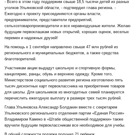
- Всего в этом году поддержим свыше 18,5 тысячи детей из разных
уголков Ульяновской области, - подтвердил глава региона. -
Ежегодно к проекту присоединяются органы власти,
предприниматели, представители предприятий,
сельхозтоваропроизводители и все неравнодушные жители. Желаю
будущим первоклашкам новых открытий, хороших оценок, веселых
перемен и надежных друзей!
На помощь к 1 сентября направлено свыше 47 млн рублей из
регионального и муниципальных бюджетов, а также средства
благотворителей.
Участникам акции выдадут школьную и спортивную формы,
канцелярию, ранцы, обувь и верхнюю одежду. Кроме того,
Министерством социального развития региона изготовлено пять
тысяч дисконтных карт первоклассника на приобретение товаров
для школы. Для школьников из многодетных семей планируется
перечислить ежегодную выплату в размере трех тысяч рублей.
Глава Ульяновска Александр Болдакин вместе с секретарем
Ульяновского регионального отделения партии «Единая Россия»
Владимиром Камеко в «Штабе общественной поддержки» также
вручили будущим первоклассникам все необходимое для учебы.
В общей сложности подарки получил 21 ребенок.