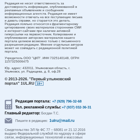
Редакция не несет ответственность за
достоверность информации, опубликованной в
рекламных объявлениях и сообщениях
информационных агентств. Редакция не имеет
возможности отвечать на все поступающие письма
и давать справки, но старается это делать.
Редакция лояльно относится к фрагментарному
цитированию своих материалов сторонними СМИ
и интернет-сайтами при наличии активной
гиперссылки на первоисточник. Копирование и
опубликование авторских материалов нашего
портала целиком возможно только с письменного
разрешения редакции. Мнение отдельных авторов
может не совпадать с редакционной политикой
портала.
Учредитель ООО "ЦКП". ИНН 7325140148, ОГРН
1157325006475
Юр. адрес:
432011,
Ульяновская область,
г.
Ульяновск,
ул. Радищева, д. 8, оф.28
© 2013-2026.
"Первый ульяновский
портал" 1UL.RU
18+
Редакция портала:
+7 (929) 796-32-68
Тел. рекламной службы:
+7 (937) 032-36-31
Главный редактор:
Богдан Т.С.
1ulru@mail.ru
Пишите в редакцию:
Свидетельство ЭЛ № ФС 77 – 68081 от 21.12.2016
выдано Федеральной службой по надзору в сфере
связи, информационных технологий и массовых