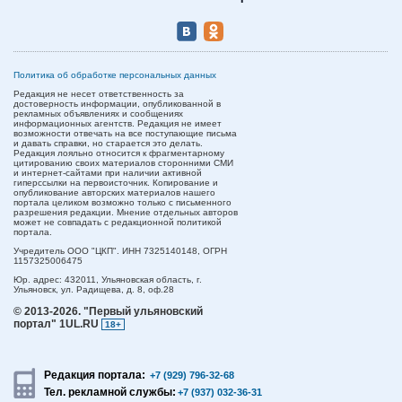
Политика об обработке персональных данных
Редакция не несет ответственность за
достоверность информации, опубликованной в
рекламных объявлениях и сообщениях
информационных агентств. Редакция не имеет
возможности отвечать на все поступающие письма
и давать справки, но старается это делать.
Редакция лояльно относится к фрагментарному
цитированию своих материалов сторонними СМИ
и интернет-сайтами при наличии активной
гиперссылки на первоисточник. Копирование и
опубликование авторских материалов нашего
портала целиком возможно только с письменного
разрешения редакции. Мнение отдельных авторов
может не совпадать с редакционной политикой
портала.
Учредитель ООО "ЦКП". ИНН 7325140148, ОГРН
1157325006475
Юр. адрес:
432011,
Ульяновская область,
г.
Ульяновск,
ул. Радищева, д. 8, оф.28
© 2013-2026.
"Первый ульяновский
портал" 1UL.RU
18+
Редакция портала:
+7 (929) 796-32-68
Тел. рекламной службы:
+7 (937) 032-36-31