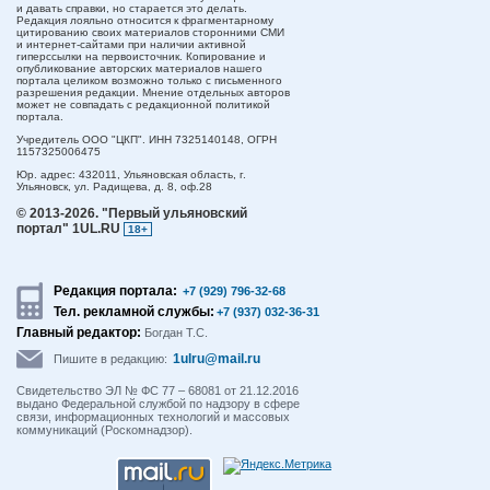
и давать справки, но старается это делать.
Редакция лояльно относится к фрагментарному
цитированию своих материалов сторонними СМИ
и интернет-сайтами при наличии активной
гиперссылки на первоисточник. Копирование и
опубликование авторских материалов нашего
портала целиком возможно только с письменного
разрешения редакции. Мнение отдельных авторов
может не совпадать с редакционной политикой
портала.
Учредитель ООО "ЦКП". ИНН 7325140148, ОГРН
1157325006475
Юр. адрес:
432011,
Ульяновская область,
г.
Ульяновск,
ул. Радищева, д. 8, оф.28
© 2013-2026.
"Первый ульяновский
портал" 1UL.RU
18+
Редакция портала:
+7 (929) 796-32-68
Тел. рекламной службы:
+7 (937) 032-36-31
Главный редактор:
Богдан Т.С.
1ulru@mail.ru
Пишите в редакцию:
Свидетельство ЭЛ № ФС 77 – 68081 от 21.12.2016
выдано Федеральной службой по надзору в сфере
связи, информационных технологий и массовых
коммуникаций (Роскомнадзор).