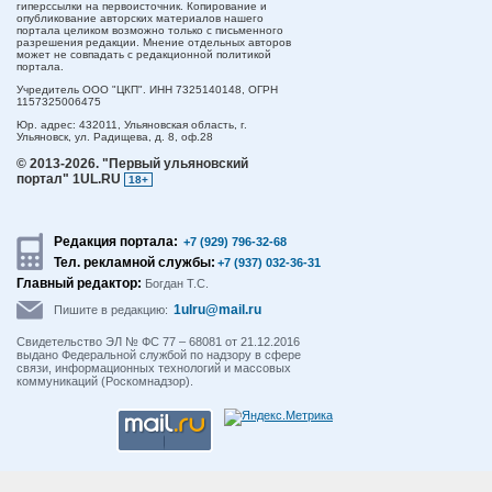
гиперссылки на первоисточник. Копирование и
опубликование авторских материалов нашего
портала целиком возможно только с письменного
разрешения редакции. Мнение отдельных авторов
может не совпадать с редакционной политикой
портала.
Учредитель ООО "ЦКП". ИНН 7325140148, ОГРН
1157325006475
Юр. адрес:
432011,
Ульяновская область,
г.
Ульяновск,
ул. Радищева, д. 8, оф.28
© 2013-2026.
"Первый ульяновский
портал" 1UL.RU
18+
Редакция портала:
+7 (929) 796-32-68
Тел. рекламной службы:
+7 (937) 032-36-31
Главный редактор:
Богдан Т.С.
1ulru@mail.ru
Пишите в редакцию:
Свидетельство ЭЛ № ФС 77 – 68081 от 21.12.2016
выдано Федеральной службой по надзору в сфере
связи, информационных технологий и массовых
коммуникаций (Роскомнадзор).