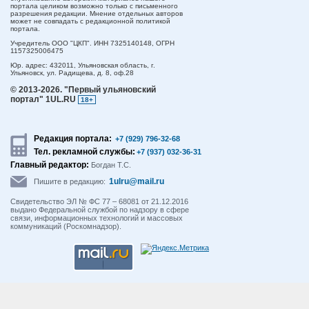
портала целиком возможно только с письменного
разрешения редакции. Мнение отдельных авторов
может не совпадать с редакционной политикой
портала.
Учредитель ООО "ЦКП". ИНН 7325140148, ОГРН
1157325006475
Юр. адрес:
432011,
Ульяновская область,
г.
Ульяновск,
ул. Радищева, д. 8, оф.28
© 2013-2026.
"Первый ульяновский
портал" 1UL.RU
18+
Редакция портала:
+7 (929) 796-32-68
Тел. рекламной службы:
+7 (937) 032-36-31
Главный редактор:
Богдан Т.С.
1ulru@mail.ru
Пишите в редакцию:
Свидетельство ЭЛ № ФС 77 – 68081 от 21.12.2016
выдано Федеральной службой по надзору в сфере
связи, информационных технологий и массовых
коммуникаций (Роскомнадзор).