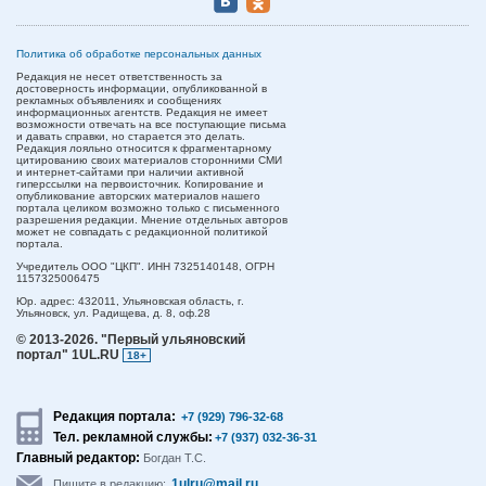
Политика об обработке персональных данных
Редакция не несет ответственность за
достоверность информации, опубликованной в
рекламных объявлениях и сообщениях
информационных агентств. Редакция не имеет
возможности отвечать на все поступающие письма
и давать справки, но старается это делать.
Редакция лояльно относится к фрагментарному
цитированию своих материалов сторонними СМИ
и интернет-сайтами при наличии активной
гиперссылки на первоисточник. Копирование и
опубликование авторских материалов нашего
портала целиком возможно только с письменного
разрешения редакции. Мнение отдельных авторов
может не совпадать с редакционной политикой
портала.
Учредитель ООО "ЦКП". ИНН 7325140148, ОГРН
1157325006475
Юр. адрес:
432011,
Ульяновская область,
г.
Ульяновск,
ул. Радищева, д. 8, оф.28
© 2013-2026.
"Первый ульяновский
портал" 1UL.RU
18+
Редакция портала:
+7 (929) 796-32-68
Тел. рекламной службы:
+7 (937) 032-36-31
Главный редактор:
Богдан Т.С.
1ulru@mail.ru
Пишите в редакцию: