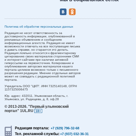
Политика об обработке персональных данных
Редакция не несет ответственность за
достоверность информации, опубликованной в
рекламных объявлениях и сообщениях
информационных агентств. Редакция не имеет
возможности отвечать на все поступающие письма
и давать справки, но старается это делать.
Редакция лояльно относится к фрагментарному
цитированию своих материалов сторонними СМИ
и интернет-сайтами при наличии активной
гиперссылки на первоисточник. Копирование и
опубликование авторских материалов нашего
портала целиком возможно только с письменного
разрешения редакции. Мнение отдельных авторов
может не совпадать с редакционной политикой
портала.
Учредитель ООО "ЦКП". ИНН 7325140148, ОГРН
1157325006475
Юр. адрес:
432011,
Ульяновская область,
г.
Ульяновск,
ул. Радищева, д. 8, оф.28
© 2013-2026.
"Первый ульяновский
портал" 1UL.RU
18+
Редакция портала:
+7 (929) 796-32-68
Тел. рекламной службы:
+7 (937) 032-36-31