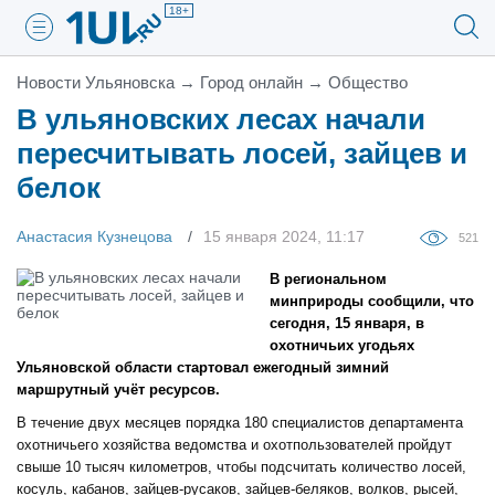
18+
Новости Ульяновска
→
Город онлайн
→
Общество
В ульяновских лесах начали
пересчитывать лосей, зайцев и
белок
Анастасия Кузнецова
15 января 2024, 11:17
521
В региональном
минприроды сообщили, что
сегодня, 15 января, в
охотничьих угодьях
Ульяновской области стартовал ежегодный зимний
маршрутный учёт ресурсов.
В течение двух месяцев порядка 180 специалистов департамента
охот
ничьего хозяйства ведомства
и охотпользователей пройдут
свыше 10 тысяч километров, чтобы подсчитать количество лосей,
косуль, кабанов, зайцев-русаков, зайцев-беляков, волков, рысей,