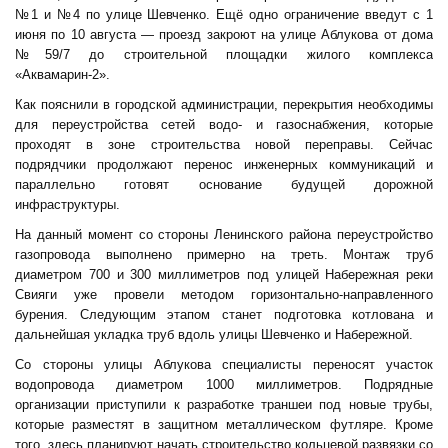
№1 и №4 по улице Шевченко. Ещё одно ограничение введут с 1
июня по 10 августа — проезд закроют на улице Аблукова от дома
№59/7 до строительной площадки жилого комплекса
«Аквамарин-2».
Как пояснили в городской администрации, перекрытия необходимы
для переустройства сетей водо- и газоснабжения, которые
проходят в зоне строительства новой переправы. Сейчас
подрядчики продолжают перенос инженерных коммуникаций и
параллельно готовят основание будущей дорожной
инфраструктуры.
На данный момент со стороны Ленинского района переустройство
газопровода выполнено примерно на треть. Монтаж труб
диаметром 700 и 300 миллиметров под улицей Набережная реки
Свияги уже провели методом горизонтально-направленного
бурения. Следующим этапом станет подготовка котлована и
дальнейшая укладка труб вдоль улицы Шевченко и Набережной.
Со стороны улицы Аблукова специалисты переносят участок
водопровода диаметром 1000 миллиметров. Подрядные
организации приступили к разработке траншеи под новые трубы,
которые разместят в защитном металлическом футляре. Кроме
того, здесь планируют начать строительство кольцевой развязки со