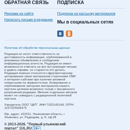
ОБРАТНАЯ СВЯЗЬ
ПОДПИСКА
Реклама на сайте
Подписка на рассылку материалов
Написать письмо в редакцию
Мы в социальных сетях
Политика об обработке персональных данных
Редакция не несет ответственность за
достоверность информации, опубликованной в
рекламных объявлениях и сообщениях
информационных агентств. Редакция не имеет
возможности отвечать на все поступающие письма
и давать справки, но старается это делать.
Редакция лояльно относится к фрагментарному
цитированию своих материалов сторонними СМИ
и интернет-сайтами при наличии активной
гиперссылки на первоисточник. Копирование и
опубликование авторских материалов нашего
портала целиком возможно только с письменного
разрешения редакции. Мнение отдельных авторов
может не совпадать с редакционной политикой
портала.
Учредитель ООО "ЦКП". ИНН 7325140148, ОГРН
1157325006475
Юр. адрес:
432011,
Ульяновская область,
г.
Ульяновск,
ул. Радищева, д. 8, оф.28
© 2013-2026.
"Первый ульяновский
портал" 1UL.RU
18+