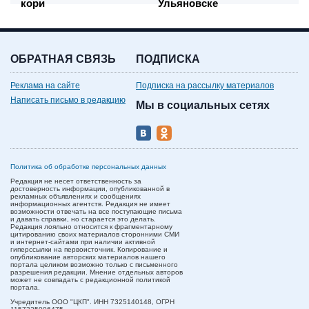
кори
Ульяновске
ОБРАТНАЯ СВЯЗЬ
ПОДПИСКА
Реклама на сайте
Подписка на рассылку материалов
Написать письмо в редакцию
Мы в социальных сетях
Политика об обработке персональных данных
Редакция не несет ответственность за
достоверность информации, опубликованной в
рекламных объявлениях и сообщениях
информационных агентств. Редакция не имеет
возможности отвечать на все поступающие письма
и давать справки, но старается это делать.
Редакция лояльно относится к фрагментарному
цитированию своих материалов сторонними СМИ
и интернет-сайтами при наличии активной
гиперссылки на первоисточник. Копирование и
опубликование авторских материалов нашего
портала целиком возможно только с письменного
разрешения редакции. Мнение отдельных авторов
может не совпадать с редакционной политикой
портала.
Учредитель ООО "ЦКП". ИНН 7325140148, ОГРН