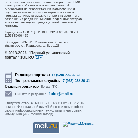
цитированию своих материалов сторонними СМИ
и интернет-сайтами при наличии активной
гиперссылки на первоисточник. Копирование и
опубликование авторских материалов нашего
портала целиком возможно только с письменного
разрешения редакции. Мнение отдельных авторов
может не совпадать с редакционной политикой
портала.
Учредитель ООО "ЦКП". ИНН 7325140148, ОГРН
1157325006475
Юр. адрес:
432011,
Ульяновская область,
г.
Ульяновск,
ул. Радищева, д. 8, оф.28
© 2013-2026.
"Первый ульяновский
портал" 1UL.RU
18+
Редакция портала:
+7 (929) 796-32-68
Тел. рекламной службы:
+7 (937) 032-36-31
Главный редактор:
Богдан Т.С.
1ulru@mail.ru
Пишите в редакцию:
Свидетельство ЭЛ № ФС 77 – 68081 от 21.12.2016
выдано Федеральной службой по надзору в сфере
связи, информационных технологий и массовых
коммуникаций (Роскомнадзор).