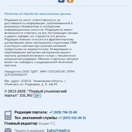
Политика об обработке персональных данных
Редакция не несет ответственность за
достоверность информации, опубликованной в
рекламных объявлениях и сообщениях
информационных агентств. Редакция не имеет
возможности отвечать на все поступающие письма
и давать справки, но старается это делать.
Редакция лояльно относится к фрагментарному
цитированию своих материалов сторонними СМИ
и интернет-сайтами при наличии активной
гиперссылки на первоисточник. Копирование и
опубликование авторских материалов нашего
портала целиком возможно только с письменного
разрешения редакции. Мнение отдельных авторов
может не совпадать с редакционной политикой
портала.
Учредитель ООО "ЦКП". ИНН 7325140148, ОГРН
1157325006475
Юр. адрес:
432011,
Ульяновская область,
г.
Ульяновск,
ул. Радищева, д. 8, оф.28
© 2013-2026.
"Первый ульяновский
портал" 1UL.RU
18+
Редакция портала:
+7 (929) 796-32-68
Тел. рекламной службы:
+7 (937) 032-36-31
Главный редактор:
Богдан Т.С.
1ulru@mail.ru
Пишите в редакцию: