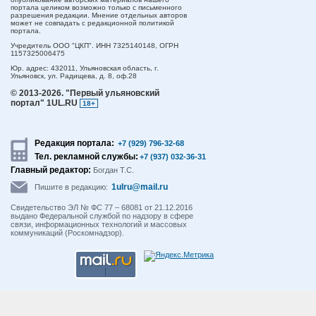
портала целиком возможно только с письменного
разрешения редакции. Мнение отдельных авторов
может не совпадать с редакционной политикой
портала.
Учредитель ООО "ЦКП". ИНН 7325140148, ОГРН
1157325006475
Юр. адрес:
432011,
Ульяновская область,
г.
Ульяновск,
ул. Радищева, д. 8, оф.28
© 2013-2026.
"Первый ульяновский
портал" 1UL.RU
18+
Редакция портала:
+7 (929) 796-32-68
Тел. рекламной службы:
+7 (937) 032-36-31
Главный редактор:
Богдан Т.С.
1ulru@mail.ru
Пишите в редакцию:
Свидетельство ЭЛ № ФС 77 – 68081 от 21.12.2016
выдано Федеральной службой по надзору в сфере
связи, информационных технологий и массовых
коммуникаций (Роскомнадзор).