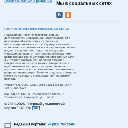
Написать письмо в редакцию
Мы в социальных сетях
Политика об обработке персональных данных
Редакция не несет ответственность за
достоверность информации, опубликованной в
рекламных объявлениях и сообщениях
информационных агентств. Редакция не имеет
возможности отвечать на все поступающие письма
и давать справки, но старается это делать.
Редакция лояльно относится к фрагментарному
цитированию своих материалов сторонними СМИ
и интернет-сайтами при наличии активной
гиперссылки на первоисточник. Копирование и
опубликование авторских материалов нашего
портала целиком возможно только с письменного
разрешения редакции. Мнение отдельных авторов
может не совпадать с редакционной политикой
портала.
Учредитель ООО "ЦКП". ИНН 7325140148, ОГРН
1157325006475
Юр. адрес:
432011,
Ульяновская область,
г.
Ульяновск,
ул. Радищева, д. 8, оф.28
© 2013-2026.
"Первый ульяновский
портал" 1UL.RU
18+
Редакция портала:
+7 (929) 796-32-68