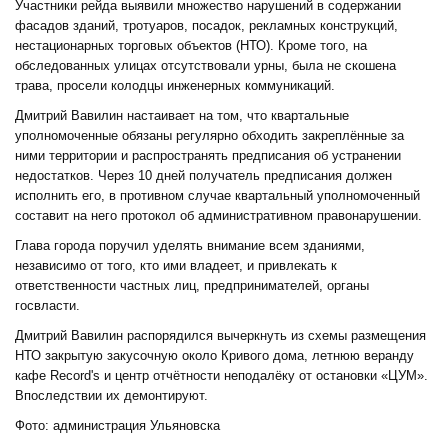
Участники рейда выявили множество нарушений в содержании
фасадов зданий, тротуаров, посадок, рекламных конструкций,
нестационарных торговых объектов (НТО). Кроме того, на
обследованных улицах отсутствовали урны, была не скошена
трава, просели колодцы инженерных коммуникаций.
Дмитрий Вавилин настаивает на том, что квартальные
уполномоченные обязаны регулярно обходить закреплённые за
ними территории и распространять предписания об устранении
недостатков. Через 10 дней получатель предписания должен
исполнить его, в противном случае квартальный уполномоченный
составит на него протокол об административном правонарушении.
Глава города поручил уделять внимание всем зданиями,
независимо от того, кто ими владеет, и привлекать к
ответственности частных лиц, предпринимателей, органы
госвласти.
Дмитрий Вавилин распорядился вычеркнуть из схемы размещения
НТО закрытую закусочную около Кривого дома, летнюю веранду
кафе Record's и центр отчётности неподалёку от остановки «ЦУМ».
Впоследствии их демонтируют.
Фото: администрация Ульяновска