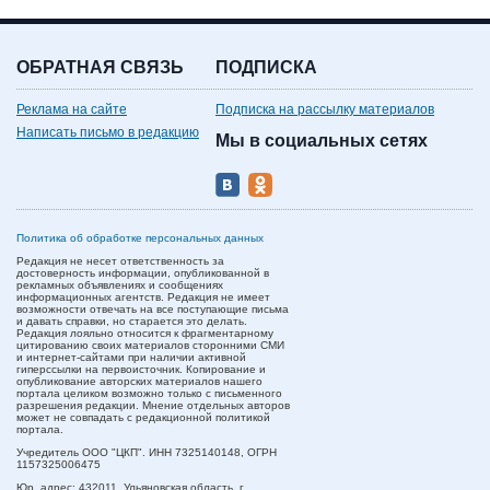
ОБРАТНАЯ СВЯЗЬ
ПОДПИСКА
Реклама на сайте
Подписка на рассылку материалов
Написать письмо в редакцию
Мы в социальных сетях
Политика об обработке персональных данных
Редакция не несет ответственность за
достоверность информации, опубликованной в
рекламных объявлениях и сообщениях
информационных агентств. Редакция не имеет
возможности отвечать на все поступающие письма
и давать справки, но старается это делать.
Редакция лояльно относится к фрагментарному
цитированию своих материалов сторонними СМИ
и интернет-сайтами при наличии активной
гиперссылки на первоисточник. Копирование и
опубликование авторских материалов нашего
портала целиком возможно только с письменного
разрешения редакции. Мнение отдельных авторов
может не совпадать с редакционной политикой
портала.
Учредитель ООО "ЦКП". ИНН 7325140148, ОГРН
1157325006475
Юр. адрес:
432011,
Ульяновская область,
г.