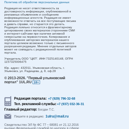
Политика об обработке персональных данных
Редакция не несет ответственность за
достоверность информации, опубликованной в
рекламных объявлениях и сообщениях
информационных агентств. Редакция не имеет
возможности отвечать на все поступающие письма
и давать справки, но старается это делать.
Редакция лояльно относится к фрагментарному
цитированию своих материалов сторонними СМИ
и интернет-сайтами при наличии активной
гиперссылки на первоисточник. Копирование и
опубликование авторских материалов нашего
портала целиком возможно только с письменного
разрешения редакции. Мнение отдельных авторов
может не совпадать с редакционной политикой
портала.
Учредитель ООО "ЦКП". ИНН 7325140148, ОГРН
1157325006475
Юр. адрес:
432011,
Ульяновская область,
г.
Ульяновск,
ул. Радищева, д. 8, оф.28
© 2013-2026.
"Первый ульяновский
портал" 1UL.RU
18+
Редакция портала:
+7 (929) 796-32-68
Тел. рекламной службы:
+7 (937) 032-36-31
Главный редактор:
Богдан Т.С.
1ulru@mail.ru
Пишите в редакцию:
Свидетельство ЭЛ № ФС 77 – 68081 от 21.12.2016
выдано Федеральной службой по надзору в сфере