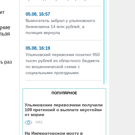
ит
05.08, 16:57
Вымогатель забрал у ульяновского
бизнесмена 14 млн рублей, а
дние
полиция вернула
льзя
05.08, 16:19
Ульяновский перевозчик похитил 950
тысяч рублей из областного бюджета
ь раз
по мошеннической схеме с
социальными проездными
05.08, 16:17
ПОПУЛЯРНОЕ
Т2 перезапускает программу
«Выгодно вместе» – теперь и для
Ульяновские перевозчики получили
абонентов других операторов
109 претензий о выплате неустойки
от мэрии
05.08, 16:01
1461
Девушка из Ульяновской области
На Императорском мосту в
оказалась в больнице после поездки