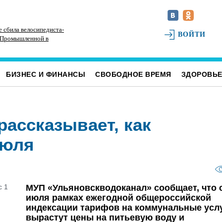
 сбила велосипедиста-
Мотоциклист без прав врезался в
Вы
ВОЙТИ
е Промышленной в
припаркованный автомобиль на улице Шолмова
14
в Ульяновске
БИЗНЕС И ФИНАНСЫ
СВОБОДНОЕ ВРЕМЯ
ЗДОРОВЬ
ассказывает, как
июля
МУП «Ульяновскводоканал» сообщает, что с
июля рамках ежегодной общероссийской
индексации тарифов на коммунальные усл
вырастут цены на питьевую воду и