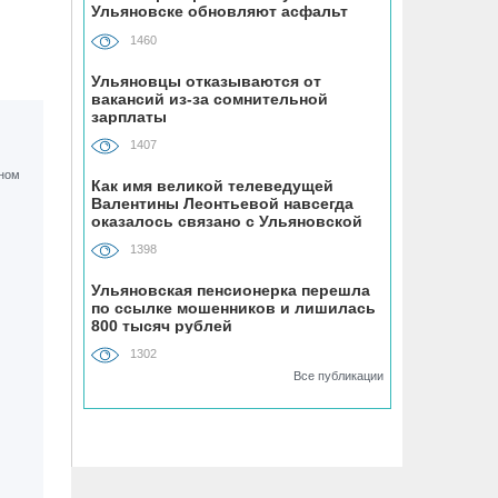
Ульяновске обновляют асфальт
на мопеде
1460
05.08, 15:49
Ульяновцы отказываются от
вакансий из-за сомнительной
Женщина на иномарке сбила
зарплаты
велосипедиста-нарушителя на улице
Промышленной в Ульяновске
1407
Как имя великой телеведущей
Валентины Леонтьевой навсегда
05.08, 15:30
оказалось связано с Ульяновской
В Ульяновской областной больнице
областью
установили оборудование почти за 20
1398
млн рублей
Ульяновская пенсионерка перешла
по ссылке мошенников и лишилась
800 тысяч рублей
05.08, 14:52
Мотоциклист без прав врезался в
1302
припаркованный автомобиль на
Все публикации
улице Шолмова в Ульяновске
05.08, 14:36
УлГУ выделили федеральные деньги