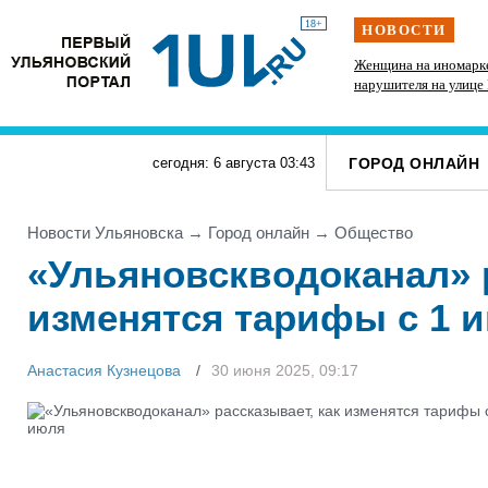
18+
НОВОСТИ
ысяч
Девушка из Ульяновской области оказалась в
Женщина на иномарке
больнице после поездки на мопеде
нарушителя на улиц
Ульяновске
ГОРОД ОНЛАЙН
сегодня: 6 августа
03
:
43
Новости Ульяновска
→
Город онлайн
→
Общество
«Ульяновскводоканал» р
изменятся тарифы с 1 
Анастасия Кузнецова
30 июня 2025, 09:17