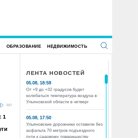
могатель забрал у ульяновского бизнесмена
 млн рублей, а полиция вернула
Е
ОБРАЗОВАНИЕ
НЕДВИЖИМОСТЬ
ЛЕНТА НОВОСТЕЙ
05.08, 18:59
От +9 до +32 градусов будет
колебаться температура воздуха в
Ульяновской области в четверг
597
 1
05.08, 17:50
Ульяновские дорожники оставили без
уги
асфальта 70 метров подъездного
пути к садовому товариществу