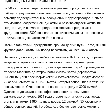
водопроводных и канализационных сетей.
За 90 лет своего существования водоканал проделал огромную
работу по улучшению качества питьевой воды, энергообеспечения,
ремонту подведомственных сооружений и трубопроводов. Сейчас
это мощная, современная, динамично развивающаяся компания.
Под ее эгидой на благо города и его жителей продолжают
трудиться около 2300 специалистов, обеспечивая качественное и
стабильное водоснабжение Ульяновска.
Чтобы стать таким, предприятие прошло долгий путь. Сегодняшняя
круглая дата - отличный повод вспомнить, как все начиналось.
Первый водопровод в Симбирске появился 160 лет назад, причем
тогда его создали исключительно в противопожарных целях.
Конструкцию построили из досок и деревянных труб, протянули ее
от озера Маришка до второй полицейской части (перекрестка
нынешних улиц Красноармейской и Тухачевского). Предусмотрели
и бассейн емкостью 9,5 куб. метра, который заполнялся в течение
восьми часов. Обошлось это новшество городу в 3000 рублей.
Однако не доказало своей эффективности: в результате
августовского пожара 1864 года сгорел практически весь город,
огонь уничтожил 1480 частных домов, 12 церквей, 30 казенных и
общественных зданий. Не обошлось без человеческих жертв: в