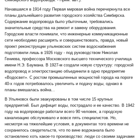
Начавшаяся в 1914 году Первая мировая война перечеркнула все
планы дальнейшего развития городского хозяйства Симбирска.
Содержание водопровода было убыточным, требовались
значительные средства на ремонт и замену оборудования.
Городские власти понимали, что инженерные коммуникационные
сети необходимо расширять и совершенствовать, правда, новый
проект реконструкции ульяновских систем водоснабжения
подготовили лишь в 1926 году - под руководством Николая
Гениева, профессора Московского высшего технического училища
имени Н.Э. Баумана. В 1927-м создали новую структуру: городской
водопровод и электростанцию объединили в одно предприятие
«Водосвет». С ростом промышленных мощностей города на пороге
40-х годов потребовалось увеличить и подачу воды, однако в
планы вмешалась война...
В Ульяновск были эвакуированы в том числе 15 крупных
предприятий. Был дефицит воды, пострадало и ее качество. В 1942
году на водопроводе работали всего 90 человек, а городскую
канализацию обслуживало и вовсе пять специалистов. Но,
несмотря на тяжелейшие условия, в документах того времени не
сохранилось свидетельств, что по вине водоканала было
остановлено хоть какое-то производство: люди со своими задачами