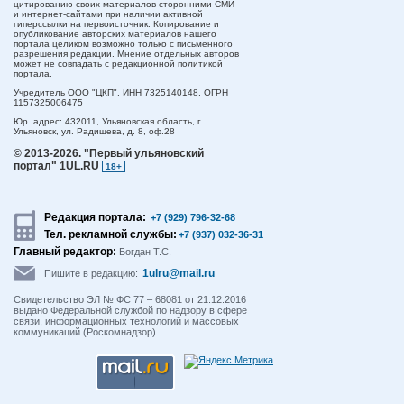
цитированию своих материалов сторонними СМИ
и интернет-сайтами при наличии активной
гиперссылки на первоисточник. Копирование и
опубликование авторских материалов нашего
портала целиком возможно только с письменного
разрешения редакции. Мнение отдельных авторов
может не совпадать с редакционной политикой
портала.
Учредитель ООО "ЦКП". ИНН 7325140148, ОГРН
1157325006475
Юр. адрес:
432011,
Ульяновская область,
г.
Ульяновск,
ул. Радищева, д. 8, оф.28
© 2013-2026.
"Первый ульяновский
портал" 1UL.RU
18+
Редакция портала:
+7 (929) 796-32-68
Тел. рекламной службы:
+7 (937) 032-36-31
Главный редактор:
Богдан Т.С.
1ulru@mail.ru
Пишите в редакцию:
Свидетельство ЭЛ № ФС 77 – 68081 от 21.12.2016
выдано Федеральной службой по надзору в сфере
связи, информационных технологий и массовых
коммуникаций (Роскомнадзор).