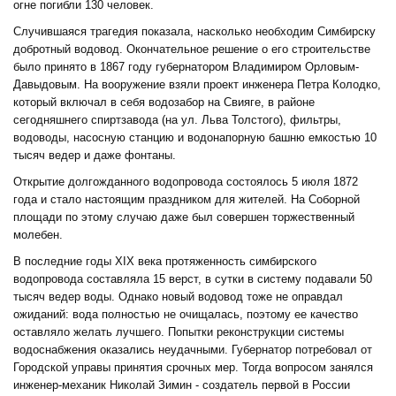
огне погибли 130 человек.
Случившаяся трагедия показала, насколько необходим Симбирску
добротный водовод. Окончательное решение о его строительстве
было принято в 1867 году губернатором Владимиром Орловым-
Давыдовым. На вооружение взяли проект инженера Петра Колодко,
который включал в себя водозабор на Свияге, в районе
сегодняшнего спиртзавода (на ул. Льва Толстого), фильтры,
водоводы, насосную станцию и водонапорную башню емкостью 10
тысяч ведер и даже фонтаны.
Открытие долгожданного водопровода состоялось 5 июля 1872
года и стало настоящим праздником для жителей. На Соборной
площади по этому случаю даже был совершен торжественный
молебен.
В последние годы XIX века протяженность симбирского
водопровода составляла 15 верст, в сутки в систему подавали 50
тысяч ведер воды. Однако новый водовод тоже не оправдал
ожиданий: вода полностью не очищалась, поэтому ее качество
оставляло желать лучшего. Попытки реконструкции системы
водоснабжения оказались неудачными. Губернатор потребовал от
Городской управы принятия срочных мер. Тогда вопросом занялся
инженер-механик Николай Зимин - создатель первой в России