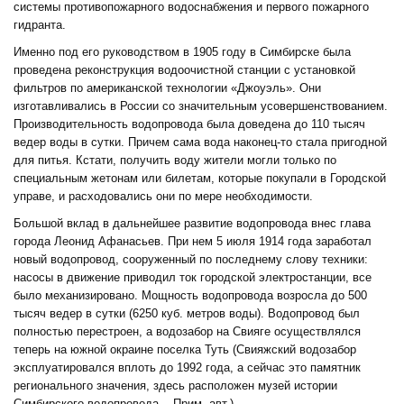
системы противопожарного водоснабжения и первого пожарного
гидранта.
Именно под его руководством в 1905 году в Симбирске была
проведена реконструкция водоочистной станции с установкой
фильтров по американской технологии «Джоуэль». Они
изготавливались в России со значительным усовершенствованием.
Производительность водопровода была доведена до 110 тысяч
ведер воды в сутки. Причем сама вода наконец-то стала пригодной
для питья. Кстати, получить воду жители могли только по
специальным жетонам или билетам, которые покупали в Городской
управе, и расходовались они по мере необходимости.
Большой вклад в дальнейшее развитие водопровода внес глава
города Леонид Афанасьев. При нем 5 июля 1914 года заработал
новый водопровод, сооруженный по последнему слову техники:
насосы в движение приводил ток городской электростанции, все
было механизировано. Мощность водопровода возросла до 500
тысяч ведер в сутки (6250 куб. метров воды). Водопровод был
полностью перестроен, а водозабор на Свияге осуществлялся
теперь на южной окраине поселка Туть (Свияжский водозабор
эксплуатировался вплоть до 1992 года, а сейчас это памятник
регионального значения, здесь расположен музей истории
Симбирского водопровода. - Прим. авт.).