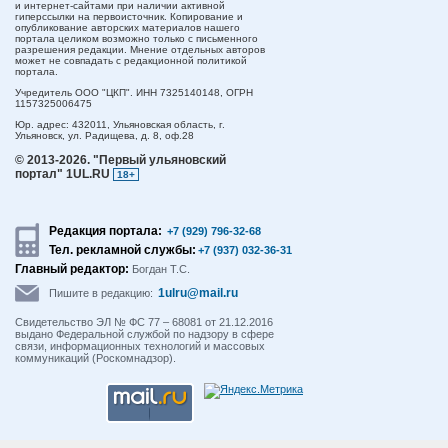
и интернет-сайтами при наличии активной
гиперссылки на первоисточник. Копирование и
опубликование авторских материалов нашего
портала целиком возможно только с письменного
разрешения редакции. Мнение отдельных авторов
может не совпадать с редакционной политикой
портала.
Учредитель ООО "ЦКП". ИНН 7325140148, ОГРН
1157325006475
Юр. адрес:
432011,
Ульяновская область,
г.
Ульяновск,
ул. Радищева, д. 8, оф.28
© 2013-2026.
"Первый ульяновский
портал" 1UL.RU
18+
Редакция портала:
+7 (929) 796-32-68
Тел. рекламной службы:
+7 (937) 032-36-31
Главный редактор:
Богдан Т.С.
1ulru@mail.ru
Пишите в редакцию:
Свидетельство ЭЛ № ФС 77 – 68081 от 21.12.2016
выдано Федеральной службой по надзору в сфере
связи, информационных технологий и массовых
коммуникаций (Роскомнадзор).