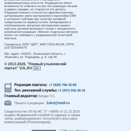
информационных агентств. Редакция не имеет
возможности отвечать на все поступающие письма
и давать справки, но старается это делать.
Редакция лояльно относится к фрагментарному
цитированию своих материалов сторонними СМИ
и интернет-сайтами при наличии активной
гиперссылки на первоисточник. Копирование и
опубликование авторских материалов нашего
портала целиком возможно только с письменного
разрешения редакции. Мнение отдельных авторов
может не совпадать с редакционной политикой
портала.
Учредитель ООО "ЦКП". ИНН 7325140148, ОГРН
1157325006475
Юр. адрес:
432011,
Ульяновская область,
г.
Ульяновск,
ул. Радищева, д. 8, оф.28
© 2013-2026.
"Первый ульяновский
портал" 1UL.RU
18+
Редакция портала:
+7 (929) 796-32-68
Тел. рекламной службы:
+7 (937) 032-36-31
Главный редактор:
Богдан Т.С.
1ulru@mail.ru
Пишите в редакцию:
Свидетельство ЭЛ № ФС 77 – 68081 от 21.12.2016
выдано Федеральной службой по надзору в сфере
связи, информационных технологий и массовых
коммуникаций (Роскомнадзор).