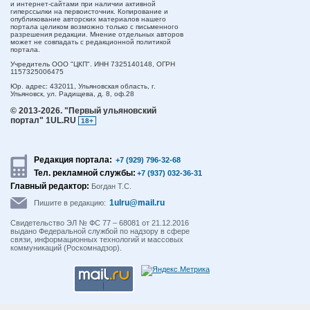
и интернет-сайтами при наличии активной
гиперссылки на первоисточник. Копирование и
опубликование авторских материалов нашего
портала целиком возможно только с письменного
разрешения редакции. Мнение отдельных авторов
может не совпадать с редакционной политикой
портала.
Учредитель ООО "ЦКП". ИНН 7325140148, ОГРН
1157325006475
Юр. адрес:
432011,
Ульяновская область,
г.
Ульяновск,
ул. Радищева, д. 8, оф.28
© 2013-2026.
"Первый ульяновский
портал" 1UL.RU
18+
Редакция портала:
+7 (929) 796-32-68
Тел. рекламной службы:
+7 (937) 032-36-31
Главный редактор:
Богдан Т.С.
1ulru@mail.ru
Пишите в редакцию:
Свидетельство ЭЛ № ФС 77 – 68081 от 21.12.2016
выдано Федеральной службой по надзору в сфере
связи, информационных технологий и массовых
коммуникаций (Роскомнадзор).