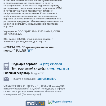
возможности отвечать на все поступающие письма
и давать справки, но старается это делать.
Редакция лояльно относится к фрагментарному
цитированию своих материалов сторонними СМИ
и интернет-сайтами при наличии активной
гиперссылки на первоисточник. Копирование и
опубликование авторских материалов нашего
портала целиком возможно только с письменного
разрешения редакции. Мнение отдельных авторов
может не совпадать с редакционной политикой
портала.
Учредитель ООО "ЦКП". ИНН 7325140148, ОГРН
1157325006475
Юр. адрес:
432011,
Ульяновская область,
г.
Ульяновск,
ул. Радищева, д. 8, оф.28
© 2013-2026.
"Первый ульяновский
портал" 1UL.RU
18+
Редакция портала:
+7 (929) 796-32-68
Тел. рекламной службы:
+7 (937) 032-36-31
Главный редактор:
Богдан Т.С.
1ulru@mail.ru
Пишите в редакцию:
Свидетельство ЭЛ № ФС 77 – 68081 от 21.12.2016
выдано Федеральной службой по надзору в сфере
связи, информационных технологий и массовых
коммуникаций (Роскомнадзор).