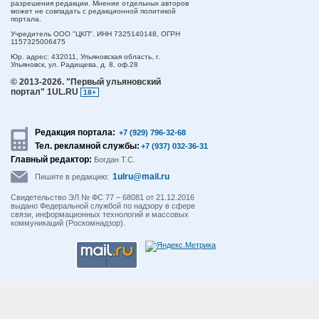
разрешения редакции. Мнение отдельных авторов
может не совпадать с редакционной политикой
портала.
Учредитель ООО "ЦКП". ИНН 7325140148, ОГРН
1157325006475
Юр. адрес:
432011,
Ульяновская область,
г.
Ульяновск,
ул. Радищева, д. 8, оф.28
© 2013-2026.
"Первый ульяновский
портал" 1UL.RU
18+
Редакция портала:
+7 (929) 796-32-68
Тел. рекламной службы:
+7 (937) 032-36-31
Главный редактор:
Богдан Т.С.
1ulru@mail.ru
Пишите в редакцию:
Свидетельство ЭЛ № ФС 77 – 68081 от 21.12.2016
выдано Федеральной службой по надзору в сфере
связи, информационных технологий и массовых
коммуникаций (Роскомнадзор).