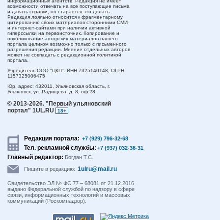
информационных агентств. Редакция не имеет
возможности отвечать на все поступающие письма
и давать справки, но старается это делать.
Редакция лояльно относится к фрагментарному
цитированию своих материалов сторонними СМИ
и интернет-сайтами при наличии активной
гиперссылки на первоисточник. Копирование и
опубликование авторских материалов нашего
портала целиком возможно только с письменного
разрешения редакции. Мнение отдельных авторов
может не совпадать с редакционной политикой
портала.
Учредитель ООО "ЦКП". ИНН 7325140148, ОГРН
1157325006475
Юр. адрес:
432011,
Ульяновская область,
г.
Ульяновск,
ул. Радищева, д. 8, оф.28
© 2013-2026.
"Первый ульяновский
портал" 1UL.RU
18+
Редакция портала:
+7 (929) 796-32-68
Тел. рекламной службы:
+7 (937) 032-36-31
Главный редактор:
Богдан Т.С.
1ulru@mail.ru
Пишите в редакцию:
Свидетельство ЭЛ № ФС 77 – 68081 от 21.12.2016
выдано Федеральной службой по надзору в сфере
связи, информационных технологий и массовых
коммуникаций (Роскомнадзор).