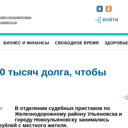
овец положительно
Наше наследие: история первых «небоскрёбов»
РТ
ВОЙТИ
озанятости
Ульяновска
БИЗНЕС И ФИНАНСЫ
СВОБОДНОЕ ВРЕМЯ
ЗДОРОВЬ
0 тысяч долга, чтобы
В отделении судебных приставов по
Железнодорожному району Ульяновска и
городу Новоульяновску занимались
рублей с местного жителя.