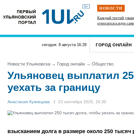
18+
НОВОСТИ
» силачи
В Госдуме предложили выдавать корм и лежанки
Каждый третий ульян
тупит
людям, забравшим животных из приюта
относится к идее сам
ГОРОД ОНЛАЙН
сегодня: 8 августа
16
:
28
Новости Ульяновска
→
Город онлайн
→
Общество
Ульяновец выплатил 25
уехать за границу
Анастасия Кузнецова
23 сентября 2025, 16:30
взысканием долга в размере около 250 тысяч 