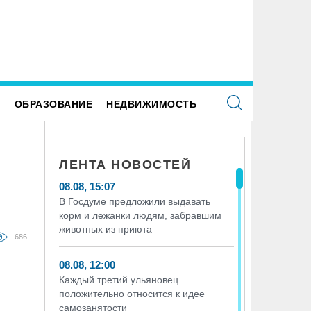
РС отмечает своё 25-летие
На ульяновском фестивале «Наше
поднимут более 300 килограммо
казанская группа «Мураками»
Е
ОБРАЗОВАНИЕ
НЕДВИЖИМОСТЬ
ЛЕНТА НОВОСТЕЙ
08.08, 15:07
В Госдуме предложили выдавать
корм и лежанки людям, забравшим
животных из приюта
686
08.08, 12:00
Каждый третий ульяновец
положительно относится к идее
самозанятости