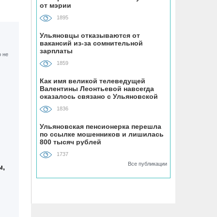
07.08, 19:30
от мэрии
В «Молодёжном» парке Ульяновска
1895
открыли новую баскетбольную
площадку
Ульяновцы отказываются от
вакансий из-за сомнительной
зарплаты
07.08, 18:43
1859
В Ульяновском районе
благоустраивают место воинского
Как имя великой телеведущей
Валентины Леонтьевой навсегда
захоронения
оказалось связано с Ульяновской
областью
1836
07.08, 18:00
До +34 градусов раскалится воздух в
Ульяновская пенсионерка перешла
по ссылке мошенников и лишилась
Ульяновской области в субботу
800 тысяч рублей
1737
07.08, 17:35
Все публикации
ы,
ВТБ: россияне увеличивают расходы
на спорт и здоровый образ жизни
07.08, 17:35
В Чердаклинском районе в ДТП