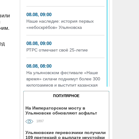
08.08, 09:00
вили
Наше наследие: история первых
л
«небоскрёбов» Ульяновска
ним.
08.08, 09:00
ед
РТРС отмечает своё 25-летие
08.08, 08:00
На ульяновском фестивале «Наше
время» силачи поднимут более 300
килограммов и выступит казанская
группа «Мураками»
ПОПУЛЯРНОЕ
07.08, 19:56
На Императорском мосту в
Ульяновске обновляют асфальт
На участке проспекта Гая в
Ульяновске запретили остановку
1897
транспорта
Ульяновские перевозчики получили
109 претензий о выплате неустойки