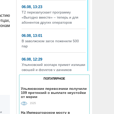
06.08, 13:23
Т2 перезапускает программу
астию
«Выгодно вместе» – теперь и для
тцах,
абонентов других операторов
ронам
06.08, 13:01
В заволжском загсе поженили 500
пар
06.08, 12:29
Ульяновский зоопарк примет излишки
овощей и фруктов у дачников
ПОПУЛЯРНОЕ
06.08, 12:00
Руководству «УльяновскФармации»
Ульяновские перевозчики получили
109 претензий о выплате неустойки
дали условные сроки и солидные
от мэрии
штрафы за мошенничество с
«мёртвыми душами»
1525
На Императорском мосту в