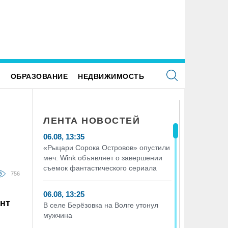
ьяновский зоопарк примет излишки овощей и
Руководству «УльяновскФармаци
уктов у дачников
условные сроки и солидные штр
мошенничество с «мёртвыми ду
Е
ОБРАЗОВАНИЕ
НЕДВИЖИМОСТЬ
ЛЕНТА НОВОСТЕЙ
06.08, 13:35
«Рыцари Сорока Островов» опустили
меч: Wink объявляет о завершении
съемок фантастического сериала
756
06.08, 13:25
ант
В селе Берёзовка на Волге утонул
мужчина