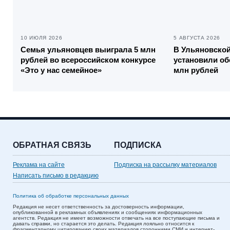
10 ИЮЛЯ 2026
5 АВГУСТА 2026
Семья ульяновцев выиграла 5 млн
В Ульяновско
рублей во всероссийском конкурсе
установили об
«Это у нас семейное»
млн рублей
ОБРАТНАЯ СВЯЗЬ
ПОДПИСКА
Реклама на сайте
Подписка на рассылку материалов
Написать письмо в редакцию
Политика об обработке персональных данных
Редакция не несет ответственность за достоверность информации,
опубликованной в рекламных объявлениях и сообщениях информационных
агентств. Редакция не имеет возможности отвечать на все поступающие письма и
давать справки, но старается это делать. Редакция лояльно относится к
фрагментарному цитированию своих материалов сторонними СМИ и интернет-