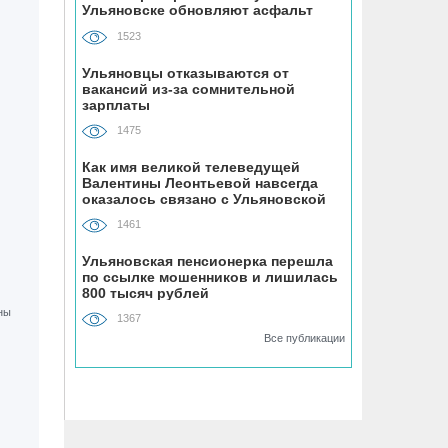
Ульяновске обновляют асфальт
06.08, 11:29
На Ульяновскую область надвигается
1523
аномальная жара, которая отступит
после выходных
Ульяновцы отказываются от
вакансий из-за сомнительной
зарплаты
06.08, 10:58
1475
Десяток населённых пунктов в
Радищевском районе оставили без
Как имя великой телеведущей
Валентины Леонтьевой навсегда
контроля качества питьевой воды
оказалось связано с Ульяновской
областью
1461
06.08, 10:38
Ракетная опасность продержалась в
Ульяновская пенсионерка перешла
по ссылке мошенников и лишилась
Ульяновской области почти полчаса
800 тысяч рублей
1367
06.08, 10:00
Все публикации
Ульяновские спасатели достали
палец подростка из детали
велосипеда
06.08, 09:31