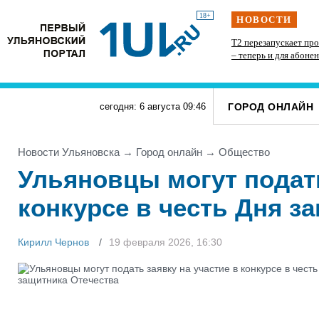
18+
НОВОСТИ
и
«Рыцари Сорока Островов» опустили меч: Wink
Т2 перезапускает пр
объявляет о завершении съемок
– теперь и для абоне
фантастического сериала
ГОРОД ОНЛАЙН
сегодня: 6 августа
09
:
46
Новости Ульяновска
→
Город онлайн
→
Общество
Ульяновцы могут подать
конкурсе в честь Дня з
Кирилл Чернов
19 февраля 2026, 16:30