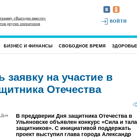
ограмму «Выгодно вместе»
В заволжском загсе поженили 500 пар
Ул
ВОЙТИ
нтов других операторов
фр
БИЗНЕС И ФИНАНСЫ
СВОБОДНОЕ ВРЕМЯ
ЗДОРОВЬ
 заявку на участие в
ащитника Отечества
В преддверии Дня защитника Отечества в
Ульяновске объявлен конкурс «Сила и тал
защитников». С инициативой поддержать
проект выступил глава города Александр