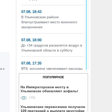
07.08, 18:43
В Ульяновском районе
благоустраивают место воинского
захоронения
07.08, 18:00
До +34 градусов раскалится воздух в
Ульяновской области в субботу
07.08, 17:35
ВТБ: россияне увеличивают расходы
на спорт и здоровый образ жизни
ПОПУЛЯРНОЕ
07.08, 17:35
На Императорском мосту в
Ульяновске обновляют асфальт
В Чердаклинском районе в ДТП
попал 14-летний подросток
1731
Ульяновские перевозчики получили
07.08, 17:00
109 претензий о выплате неустойки