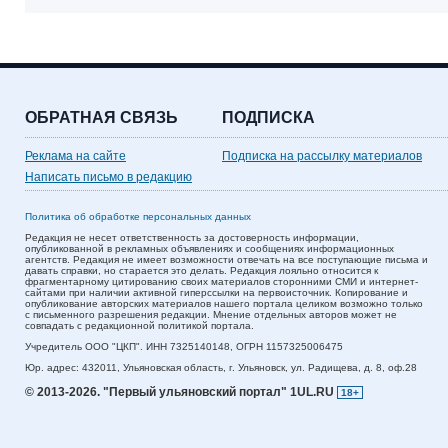
ОБРАТНАЯ СВЯЗЬ
ПОДПИСКА
Реклама на сайте
Подписка на рассылку материалов
Написать письмо в редакцию
Политика об обработке персональных данных
Редакция не несет ответственность за достоверность информации,
опубликованной в рекламных объявлениях и сообщениях информационных
агентств. Редакция не имеет возможности отвечать на все поступающие письма и
давать справки, но старается это делать. Редакция лояльно относится к
фрагментарному цитированию своих материалов сторонними СМИ и интернет-
сайтами при наличии активной гиперссылки на первоисточник. Копирование и
опубликование авторских материалов нашего портала целиком возможно только
с письменного разрешения редакции. Мнение отдельных авторов может не
совпадать с редакционной политикой портала.
Учредитель ООО "ЦКП". ИНН 7325140148, ОГРН 1157325006475
Юр. адрес:
432011,
Ульяновская область,
г. Ульяновск,
ул. Радищева, д. 8, оф.28
© 2013-2026.
"Первый ульяновский портал" 1UL.RU
18+