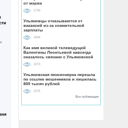
от мэрии
«Ульяновскэнерго» передали под
управление нового лидера из
1730
Чувашии
и
Ульяновцы отказываются от
сти
вакансий из-за сомнительной
07.08, 16:25
зарплаты
Ульяновец отдал мошенникам почти
1694
миллион рублей, думая, что покупает
машину из Европы
Как имя великой телеведущей
Валентины Леонтьевой навсегда
оказалось связано с Ульяновской
областью
07.08, 16:00
1673
УАЗ сделает гламурный внедорожник
для ведущей Первого канала
Ульяновская пенсионерка перешла
по ссылке мошенников и лишилась
800 тысяч рублей
07.08, 15:25
1576
На Центральном пляже Ульяновска
Все публикации
асфальтируют дорожку к большому
бассейну
вня
07.08, 15:00
Техникумы и колледжи Ульяновской