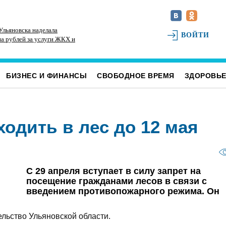
Ульяновска наделала
К реальным и срокам и крупным штрафам
Ди
ВОЙТИ
на рублей за услуги ЖКХ и
приговорили ульяновских перевозчиков,
ск
подкупивших депутата и директора ЦГБ
БИЗНЕС И ФИНАНСЫ
СВОБОДНОЕ ВРЕМЯ
ЗДОРОВЬ
одить в лес до 12 мая
С 29 апреля вступает в силу запрет на
посещение гражданами лесов в связи с
введением противопожарного режима. Он
льство Ульяновской области.