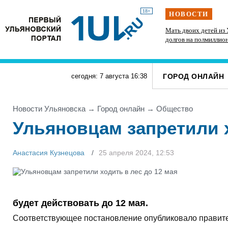
18+
НОВОСТИ
ам
Директор ульяновской топливной компании
Мать двоих детей из 
скрыл от налоговиков больше 48 млн рублей
долгов на полмиллио
Б
штрафы от ГИБДД
ГОРОД ОНЛАЙН
сегодня: 7 августа
16
:
38
Новости Ульяновска
→
Город онлайн
→
Общество
Ульяновцам запретили х
Анастасия Кузнецова
25 апреля 2024, 12:53
будет действовать до 12 мая.
Соответствующее постановление опубликовало правите