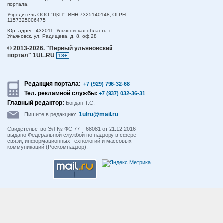
портала.
Учредитель ООО "ЦКП". ИНН 7325140148, ОГРН
1157325006475
Юр. адрес:
432011,
Ульяновская область,
г.
Ульяновск,
ул. Радищева, д. 8, оф.28
© 2013-2026.
"Первый ульяновский
портал" 1UL.RU
18+
Редакция портала:
+7 (929) 796-32-68
Тел. рекламной службы:
+7 (937) 032-36-31
Главный редактор:
Богдан Т.С.
1ulru@mail.ru
Пишите в редакцию:
Свидетельство ЭЛ № ФС 77 – 68081 от 21.12.2016
выдано Федеральной службой по надзору в сфере
связи, информационных технологий и массовых
коммуникаций (Роскомнадзор).