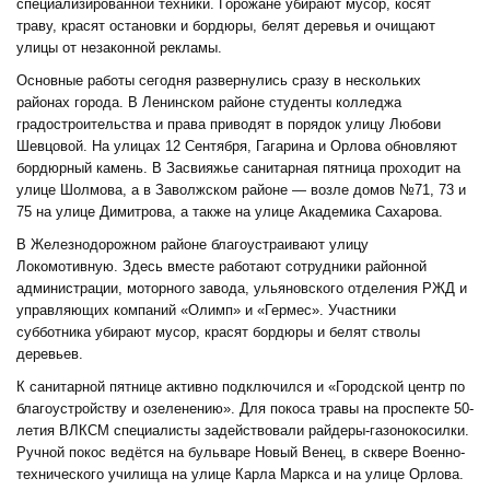
специализированной техники. Горожане убирают мусор, косят
траву, красят остановки и бордюры, белят деревья и очищают
улицы от незаконной рекламы.
Основные работы сегодня развернулись сразу в нескольких
районах города. В Ленинском районе студенты колледжа
градостроительства и права приводят в порядок улицу Любови
Шевцовой. На улицах 12 Сентября, Гагарина и Орлова обновляют
бордюрный камень. В Засвияжье санитарная пятница проходит на
улице Шолмова, а в Заволжском районе — возле домов №71, 73 и
75 на улице Димитрова, а также на улице Академика Сахарова.
В Железнодорожном районе благоустраивают улицу
Локомотивную. Здесь вместе работают сотрудники районной
администрации, моторного завода, ульяновского отделения РЖД и
управляющих компаний «Олимп» и «Гермес». Участники
субботника убирают мусор, красят бордюры и белят стволы
деревьев.
К санитарной пятнице активно подключился и «Городской центр по
благоустройству и озеленению». Для покоса травы на проспекте 50-
летия ВЛКСМ специалисты задействовали райдеры-газонокосилки.
Ручной покос ведётся на бульваре Новый Венец, в сквере Военно-
технического училища на улице Карла Маркса и на улице Орлова.