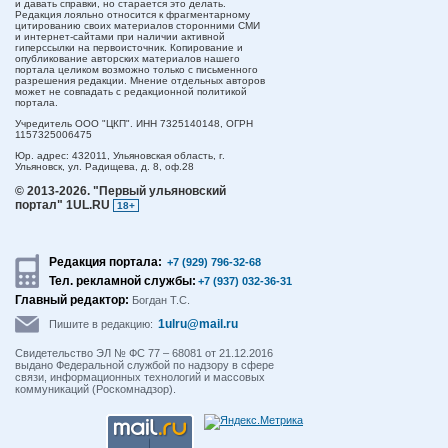
и давать справки, но старается это делать.
Редакция лояльно относится к фрагментарному
цитированию своих материалов сторонними СМИ
и интернет-сайтами при наличии активной
гиперссылки на первоисточник. Копирование и
опубликование авторских материалов нашего
портала целиком возможно только с письменного
разрешения редакции. Мнение отдельных авторов
может не совпадать с редакционной политикой
портала.
Учредитель ООО "ЦКП". ИНН 7325140148, ОГРН
1157325006475
Юр. адрес:
432011,
Ульяновская область,
г.
Ульяновск,
ул. Радищева, д. 8, оф.28
© 2013-2026.
"Первый ульяновский
портал" 1UL.RU
18+
Редакция портала:
+7 (929) 796-32-68
Тел. рекламной службы:
+7 (937) 032-36-31
Главный редактор:
Богдан Т.С.
1ulru@mail.ru
Пишите в редакцию:
Свидетельство ЭЛ № ФС 77 – 68081 от 21.12.2016
выдано Федеральной службой по надзору в сфере
связи, информационных технологий и массовых
коммуникаций (Роскомнадзор).