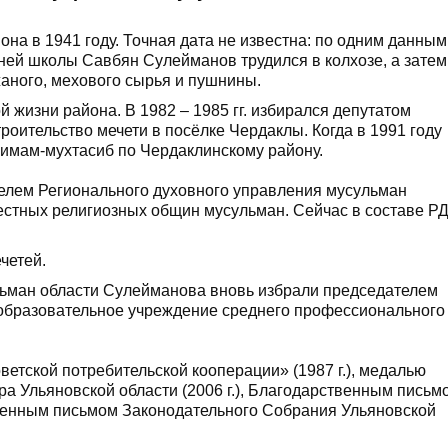
на в 1941 году. Точная дата не известна: по одним данным
дней школы Савбян Сулейманов трудился в колхозе, а затем
аного, мехового сырья и пушнины.
жизни района. В 1982 – 1985 гг. избирался депутатом
троительство мечети в посёлке Чердаклы. Когда в 1991 году
– имам-мухтасиб по Чердаклинскому району.
телем Регионального духовного управления мусульман
местных религиозных общин мусульман. Сейчас в составе Р
четей.
льман области Сулейманова вновь избрали председателем
 образовательное учреждение среднего профессионального
етской потребительской кооперации» (1987 г.), медалью
ора Ульяновской области (2006 г.), Благодарственным письм
ственным письмом Законодательного Собрания Ульяновской