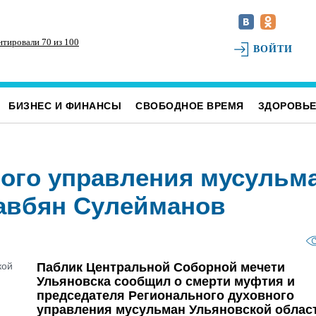
нтировали 70 из 100
165 ульяновских сирот обеспечили жильём
Дл
ВОЙТИ
ре
БИЗНЕС И ФИНАНСЫ
СВОБОДНОЕ ВРЕМЯ
ЗДОРОВЬ
ного управления мусульм
авбян Сулейманов
Паблик Центральной Соборной мечети
Ульяновска сообщил о смерти муфтия и
председателя Регионального духовного
управления мусульман Ульяновской облас