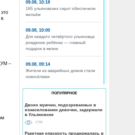
09.08, 10:18
165 ульяновских сирот обеспечили
 это
жильём
 в
09.08, 10:00
Для каждого четвёртого ульяновца
рождение ребёнка — главный
подарок в жизни
ДУМ –
09.08, 09:14
Жители из аварийных домов стали
новосёлами
09.08, 08:32
ПОПУЛЯРНОЕ
Ульяновцев ждёт «час пассажира»
Двоих мужчин, подозреваемых в
изнасиловании девочки, задержали
08.08, 15:07
в Ульяновске
ом
В Госдуме предложили выдавать
1796
корм и лежанки людям, забравшим
животных из приюта
Ракетная опасность продержалась в