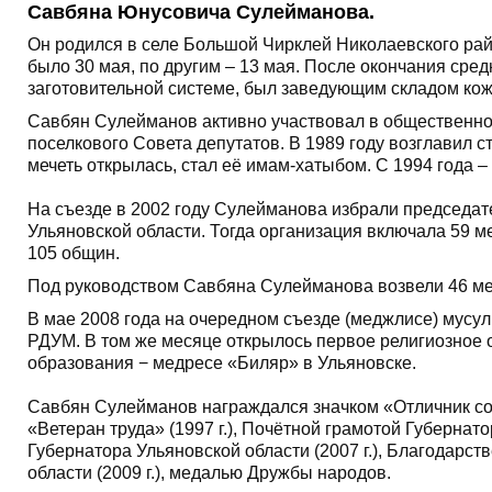
Савбяна Юнусовича Сулейманова.
Он родился в селе Большой Чирклей Николаевского райо
было 30 мая, по другим – 13 мая. После окончания сре
заготовительной системе, был заведующим складом кож
Савбян Сулейманов активно участвовал в общественной 
поселкового Совета депутатов. В 1989 году возглавил с
мечеть открылась, стал её имам-хатыбом. С 1994 года 
На съезде в 2002 году Сулейманова избрали председа
Ульяновской области. Тогда организация включала 59 
105 общин.
Под руководством Савбяна Сулейманова возвели 46 ме
В мае 2008 года на очередном съезде (меджлисе) мусу
РДУМ. В том же месяце открылось первое религиозное
образования − медресе «Биляр» в Ульяновске.
Савбян Сулейманов награждался значком «Отличник сов
«Ветеран труда» (1997 г.), Почётной грамотой Губернат
Губернатора Ульяновской области (2007 г.), Благодар
области (2009 г.), медалью Дружбы народов.