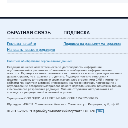
ОБРАТНАЯ СВЯЗЬ
ПОДПИСКА
Реклама на сайте
Подписка на рассылку материалов
Написать письмо в редакцию
Политика об обработке персональных данных
Редакция не несет ответственность за достоверность информации,
опубликованной в рекламных объявлениях и сообщениях информационных
агентств. Редакция не имеет возможности отвечать на все поступающие письма и
давать справки, но старается это делать. Редакция лояльно относится к
фрагментарному цитированию своих материалов сторонними СМИ и интернет-
сайтами при наличии активной гиперссылки на первоисточник. Копирование и
опубликование авторских материалов нашего портала целиком возможно только
с письменного разрешения редакции. Мнение отдельных авторов может не
совпадать с редакционной политикой портала.
Учредитель ООО "ЦКП". ИНН 7325140148, ОГРН 1157325006475
Юр. адрес:
432011,
Ульяновская область,
г. Ульяновск,
ул. Радищева, д. 8, оф.28
© 2013-2026.
"Первый ульяновский портал" 1UL.RU
18+