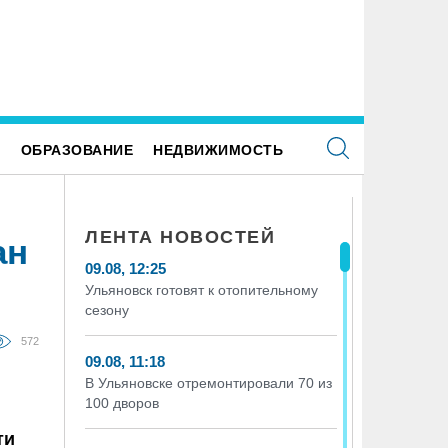
я каждого четвёртого ульяновца рождение
Жители из аварийных домов ста
бёнка — главный подарок в жизни
Е
ОБРАЗОВАНИЕ
НЕДВИЖИМОСТЬ
ЛЕНТА НОВОСТЕЙ
ан
09.08, 12:25
Ульяновск готовят к отопительному
сезону
572
09.08, 11:18
В Ульяновске отремонтировали 70 из
100 дворов
ти