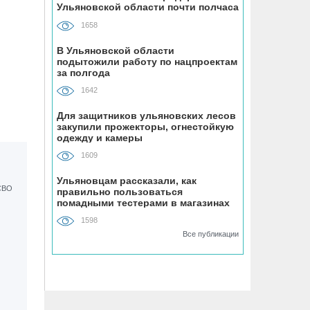
Ульяновской области почти полчаса
1658
08.08, 12:00
Каждый третий ульяновец
В Ульяновской области
положительно относится к идее
подытожили работу по нацпроектам
за полгода
самозанятости
1642
08.08, 09:00
Для защитников ульяновских лесов
Наше наследие: история первых
закупили прожекторы, огнестойкую
«небоскрёбов» Ульяновска
одежду и камеры
1609
08.08, 09:00
Ульяновцам рассказали, как
РТРС отмечает своё 25-летие
правильно пользоваться
помадными тестерами в магазинах
косметики
1598
08.08, 08:00
Все публикации
На ульяновском фестивале «Наше
время» силачи поднимут более 300
килограммов и выступит казанская
группа «Мураками»